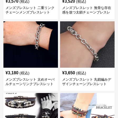
¥
3,570
¥
3,520
(税込)
(税込)
メンズブレスレット 二重リンク
メンズブレスレット 無骨な存在
チェーンメンズブレスレット
感を放つ太鎖チェーンブレスレ
ット
¥
3,180
¥
3,650
(税込)
(税込)
メンズブレスレット 太めオーバ
メンズブレスレット 丸鎖編みデ
ルチェーンリンクブレスレット
ザインチェーンブレスレット