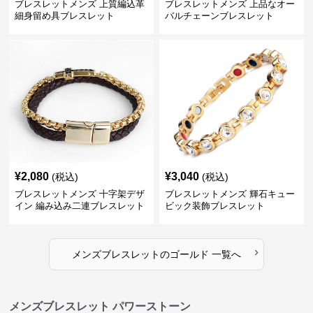
ブレスレットメンズ 上質編込革
ブレスレットメンズ 上品なオー
細身留め具ブレスレット
バルチェーンブレスレット
¥
2,080
¥
3,040
(税込)
(税込)
ブレスレットメンズ 十字架デザ
ブレスレットメンズ 輝石キュー
イン 編み込み二連ブレスレット
ビック装飾ブレスレット
›
メンズブレスレット
の
ゴールド
一覧へ
メンズブレスレット パワーストーン