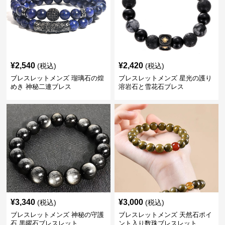
¥
2,540
¥
2,420
(税込)
(税込)
ブレスレットメンズ 瑠璃石の煌
ブレスレットメンズ 星光の護り
めき 神秘二連ブレス
溶岩石と雪花石ブレス
¥
3,340
¥
3,000
(税込)
(税込)
ブレスレットメンズ 神秘の守護
ブレスレットメンズ 天然石ポイ
石 黒曜石ブレスレット
ント入り数珠ブレスレット