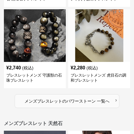
¥
2,740
¥
2,280
(税込)
(税込)
ブレスレットメンズ 守護獣の石
ブレスレットメンズ 虎目石の調
珠ブレスレット
和ブレスレット
›
メンズブレスレット
の
パワーストーン
一覧へ
メンズブレスレット 天然石