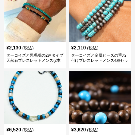
¥
2,130
¥
2,110
(税込)
(税込)
ターコイズと黒瑪瑙の2連タイプ
ターコイズと金属ビーズの重ね
天然石ブレスレットメンズ(2本
付けブレスレットメンズ4種セッ
セット)
ト
¥
6,520
¥
3,620
(税込)
(税込)