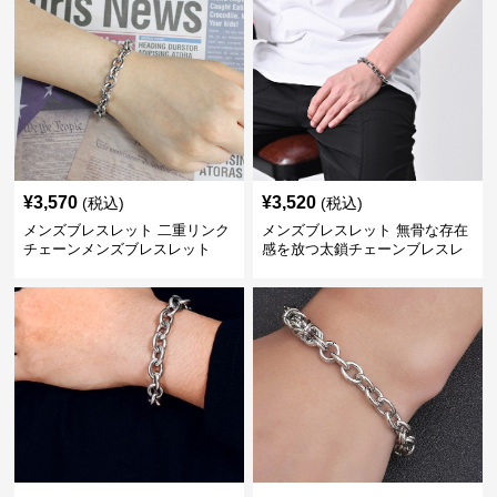
¥
3,570
¥
3,520
(税込)
(税込)
メンズブレスレット 二重リンク
メンズブレスレット 無骨な存在
チェーンメンズブレスレット
感を放つ太鎖チェーンブレスレ
ット