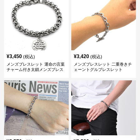
¥
3,450
¥
3,420
(税込)
(税込)
メンズブレスレット 運命の言葉
メンズブレスレット 二重巻きチ
チャーム付き太鎖メンズブレス
ェーントグルブレスレット
レット