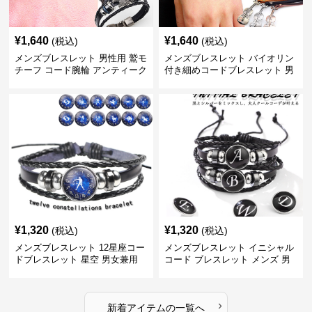
¥
1,640
¥
1,640
(税込)
(税込)
メンズブレスレット 男性用 鷲モ
メンズブレスレット バイオリン
チーフ コード腕輪 アンティーク
付き細めコードブレスレット 男
風腕飾り
女兼用
¥
1,320
¥
1,320
(税込)
(税込)
メンズブレスレット 12星座コー
メンズブレスレット イニシャル
ドブレスレット 星空 男女兼用
コード ブレスレット メンズ 男
個性的
女兼用
›
新着アイテムの一覧へ