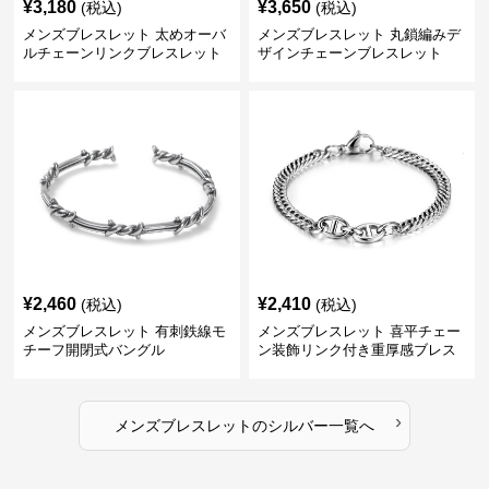
¥
3,180
¥
3,650
(税込)
(税込)
メンズブレスレット 太めオーバ
メンズブレスレット 丸鎖編みデ
ルチェーンリンクブレスレット
ザインチェーンブレスレット
¥
2,460
¥
2,410
(税込)
(税込)
メンズブレスレット 有刺鉄線モ
メンズブレスレット 喜平チェー
チーフ開閉式バングル
ン装飾リンク付き重厚感ブレス
レット
›
メンズブレスレット
の
シルバー
一覧へ