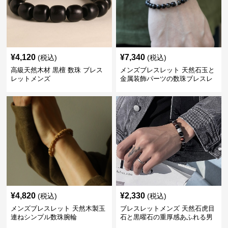
¥
4,120
¥
7,340
(税込)
(税込)
高級天然木材 黒檀 数珠 ブレス
メンズブレスレット 天然石玉と
レットメンズ
金属装飾パーツの数珠ブレスレ
ット
¥
4,820
¥
2,330
(税込)
(税込)
メンズブレスレット 天然木製玉
ブレスレットメンズ 天然石虎目
連ねシンプル数珠腕輪
石と黒曜石の重厚感あふれる男
性用数珠