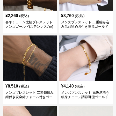
¥
2,260
¥
3,760
(税込)
(税込)
喜平チェーン太幅ブレスレット
メンズブレスレット 二重編み込
メンズゴールド(ステンレス7㎜)
み竜頭留め具付き重厚ゴールド
ブレスレット
¥
8,510
¥
4,140
(税込)
(税込)
メンズブレスレット 二連鎖編み
メンズブレスレット 高級感漂う
紐付き安全針チャーム付きゴー
細身チェーン調節可能ゴールド
ルドブレスレット
ブレスレット