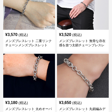
¥
3,570
¥
3,520
(税込)
(税込)
メンズブレスレット 二重リンク
メンズブレスレット 無骨な存在
チェーンメンズブレスレット
感を放つ太鎖チェーンブレスレ
ット
¥
3,180
¥
3,650
(税込)
(税込)
メンズブレスレット 太めオーバ
メンズブレスレット 丸鎖編みデ