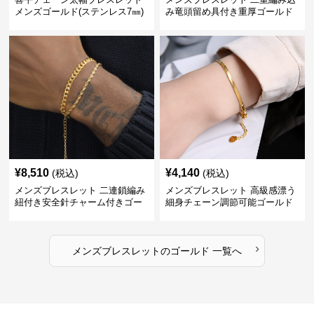
メンズゴールド(ステンレス7㎜)
み竜頭留め具付き重厚ゴールド
ブレスレット
¥
8,510
¥
4,140
(税込)
(税込)
メンズブレスレット 二連鎖編み
メンズブレスレット 高級感漂う
紐付き安全針チャーム付きゴー
細身チェーン調節可能ゴールド
ルドブレスレット
ブレスレット
›
メンズブレスレット
の
ゴールド
一覧へ