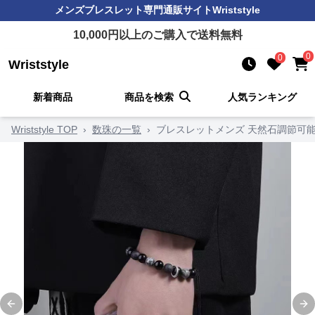
メンズブレスレット
専門通販サイト
Wriststyle
10,000
円以上のご購入で送料無料
0
0
Wriststyle
新着商品
商品を検索
人気ランキング
Wriststyle TOP
›
数珠の一覧
›
ブレスレットメンズ 天然石調節可
Previous slide
Ne