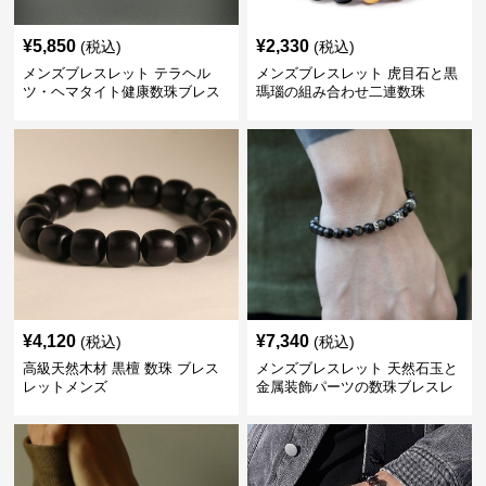
¥
5,850
¥
2,330
(税込)
(税込)
メンズブレスレット テラヘル
メンズブレスレット 虎目石と黒
ツ・ヘマタイト健康数珠ブレス
瑪瑙の組み合わせ二連数珠
レット
¥
4,120
¥
7,340
(税込)
(税込)
高級天然木材 黒檀 数珠 ブレス
メンズブレスレット 天然石玉と
レットメンズ
金属装飾パーツの数珠ブレスレ
ット