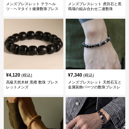
メンズブレスレット テラヘル
メンズブレスレット 虎目石と黒
ツ・ヘマタイト健康数珠ブレス
瑪瑙の組み合わせ二連数珠
レット
¥
4,120
¥
7,340
(税込)
(税込)
高級天然木材 黒檀 数珠 ブレス
メンズブレスレット 天然石玉と
レットメンズ
金属装飾パーツの数珠ブレスレ
ット