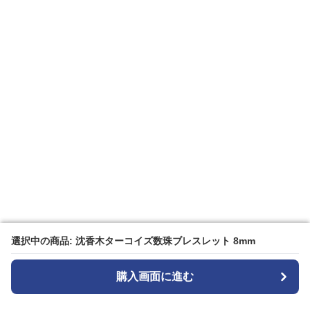
選択中の商品: 沈香木ターコイズ数珠ブレスレット 8mm
選択中の商品: 沈香木ターコイズ数珠ブレスレット 8mm
購入画面に進む
購入画面に進む