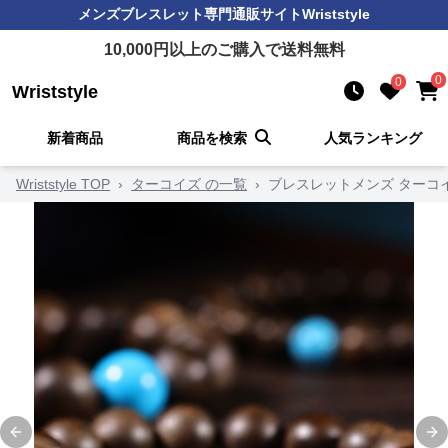
メンズブレスレット
専門通販サイト
Wriststyle
10,000
円以上のご購入で送料無料
0
0
Wriststyle
新着商品
商品を検索
人気ランキング
Wriststyle TOP
›
ターコイズ の一覧
›
ブレスレットメンズ ターコ
Previous slide
Ne