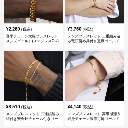
¥
2,260
¥
3,760
(税込)
(税込)
喜平チェーン太幅ブレスレット
メンズブレスレット 二重編み込
メンズゴールド(ステンレス7㎜)
み竜頭留め具付き重厚ゴールド
ブレスレット
¥
8,510
¥
4,140
(税込)
(税込)
メンズブレスレット 二連鎖編み
メンズブレスレット 高級感漂う
紐付き安全針チャーム付きゴー
細身チェーン調節可能ゴールド
ルドブレスレット
ブレスレット