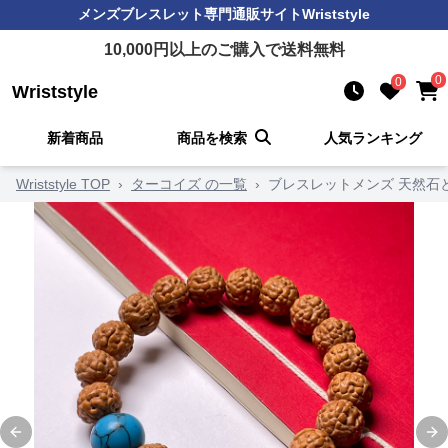
メンズブレスレット
専門通販サイト
Wriststyle
10,000
円以上のご購入で送料無料
0
0
Wriststyle
新着商品
商品を検索
人気ランキング
Wriststyle TOP
›
ターコイズ の一覧
›
ブレスレットメンズ 天然石
Previous slide
Ne