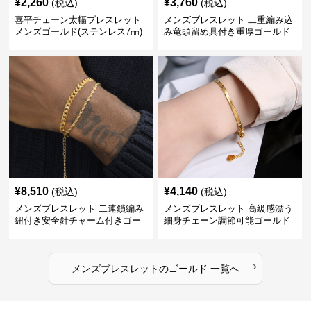
¥
2,260
¥
3,760
(税込)
(税込)
喜平チェーン太幅ブレスレット
メンズブレスレット 二重編み込
メンズゴールド(ステンレス7㎜)
み竜頭留め具付き重厚ゴールド
ブレスレット
¥
8,510
¥
4,140
(税込)
(税込)
メンズブレスレット 二連鎖編み
メンズブレスレット 高級感漂う
紐付き安全針チャーム付きゴー
細身チェーン調節可能ゴールド
ルドブレスレット
ブレスレット
›
メンズブレスレット
の
ゴールド
一覧へ