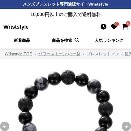
メンズブレスレット
専門通販サイト
Wriststyle
10,000
円以上のご購入で送料無料
0
0
Wriststyle
新着商品
商品を検索
人気ランキング
Wriststyle TOP
›
パワーストーン の一覧
›
ブレスレットメンズ 星
Previous slide
Ne