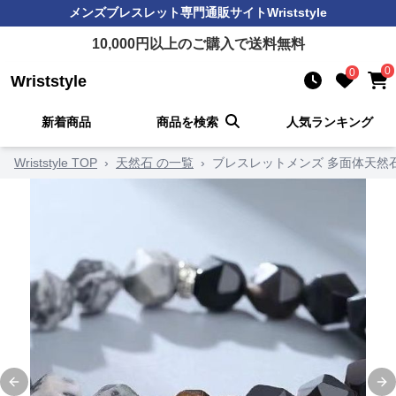
メンズブレスレット
専門通販サイト
Wriststyle
10,000
円以上のご購入で送料無料
0
0
Wriststyle
新着商品
商品を検索
人気ランキング
Wriststyle TOP
›
天然石 の一覧
›
ブレスレットメンズ 多面体天然
Previous slide
Ne