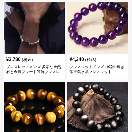
¥
2,780
¥
4,340
(税込)
(税込)
ブレスレットメンズ 多彩な天然
ブレスレットメンズ 神秘の輝き
石と金属プレート装飾ブレスレ
帝王紫水晶ブレスレット
ット