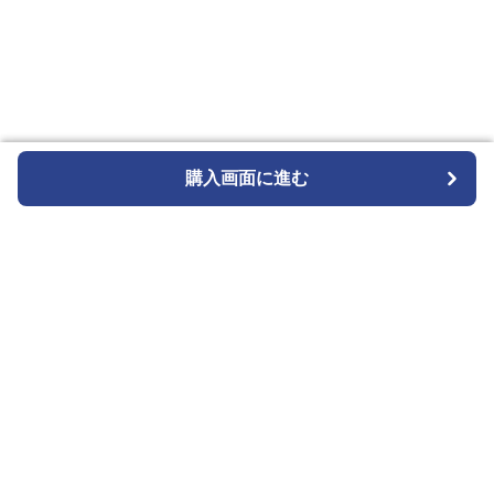
購入画面に進む
購入画面に進む
Wriststyle
について