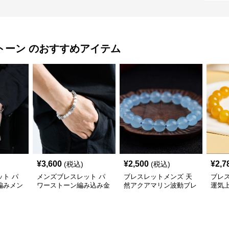
トーン
のおすすめアイテム
¥
3,600
¥
2,500
¥
2,7
(税込)
(税込)
ト パ
メンズブレスレット パ
ブレスレットメンズ 天
ブレ
編みメン
ワーストーン編み込み金
然アクアマリン波動ブレ
運気
属パーツ組み合わせブレ
スレット
スレット