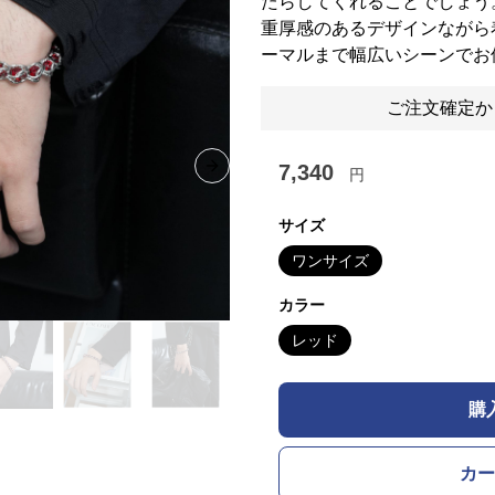
たらしてくれることでしょう
重厚感のあるデザインながら
ーマルまで幅広いシーンでお
ご注文確定か
7,340
円
Next slide
サイズ
ワンサイズ
カラー
レッド
購
カー