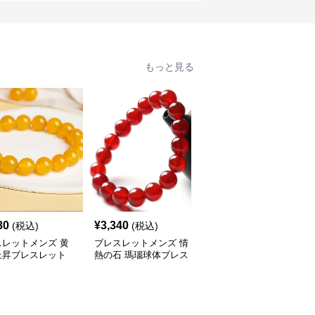
もっと見る
80
¥
3,340
¥
2,540
(税込)
(税込)
(税込)
スレットメンズ 黄
ブレスレットメンズ 情
ブレスレットメンズ 瑠
上昇ブレスレット
熱の石 瑪瑙球体ブレス
璃石の煌めき 神秘二連
レット
ブレス