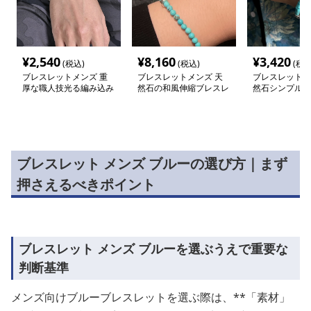
¥
2,540
¥
8,160
¥
3,420
(税込)
(税込)
(税込
ブレスレットメンズ 重
ブレスレットメンズ 天
ブレスレットメ
厚な職人技光る編み込み
然石の和風伸縮ブレスレ
然石シンプル円
二重ブレスレット
ット
ンバングル
ブレスレット メンズ ブルーの選び方｜まず
押さえるべきポイント
ブレスレット メンズ ブルーを選ぶうえで重要な
判断基準
メンズ向けブルーブレスレットを選ぶ際は、**「素材」