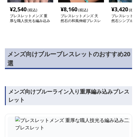
¥
2,540
¥
8,160
¥
3,420
(税込)
(税込)
(税込
ブレスレットメンズ 重
ブレスレットメンズ 天
ブレスレットメ
厚な職人技光る編み込み
然石の和風伸縮ブレスレ
然石シンプル円
二重ブレスレット
ット
ンバングル
メンズ向けブルーブレスレットのおすすめ20
選
メンズ向けブルーライン入り重厚編み込みブレス
レット