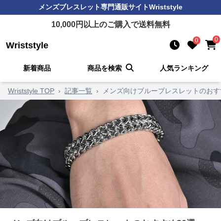
メンズブレスレット
専門通販サイト
Wriststyle
10,000
円以上のご購入で送料無料
0
0
Wriststyle
新着商品
商品を検索
人気ランキング
Wriststyle TOP
›
記事一覧
›
メンズ向けブルーブレスレットのおす