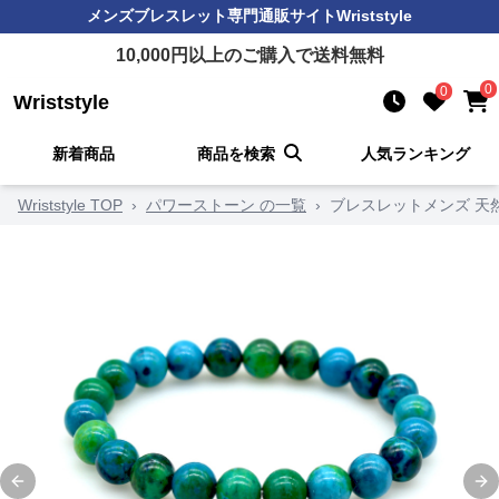
メンズブレスレット
専門通販サイト
Wriststyle
10,000
円以上のご購入で送料無料
0
0
Wriststyle
新着商品
商品を検索
人気ランキング
Wriststyle TOP
›
パワーストーン の一覧
›
ブレスレットメンズ 天
Previous slide
Ne