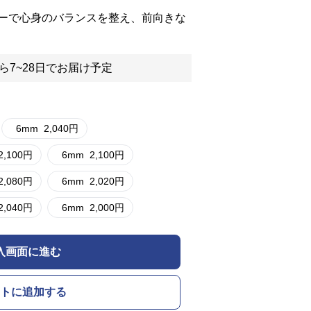
ーで心身のバランスを整え、前向きな
ら7~28日でお届け予定
6mm
2,040
円
2,100
円
6mm
2,100
円
2,080
円
6mm
2,020
円
2,040
円
6mm
2,000
円
入画面に進む
トに追加する