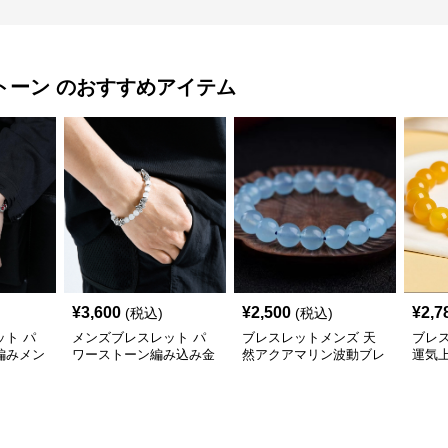
トーン
のおすすめアイテム
¥
3,600
¥
2,500
¥
2,7
(税込)
(税込)
ト パ
メンズブレスレット パ
ブレスレットメンズ 天
ブレ
編みメン
ワーストーン編み込み金
然アクアマリン波動ブレ
運気
属パーツ組み合わせブレ
スレット
スレット