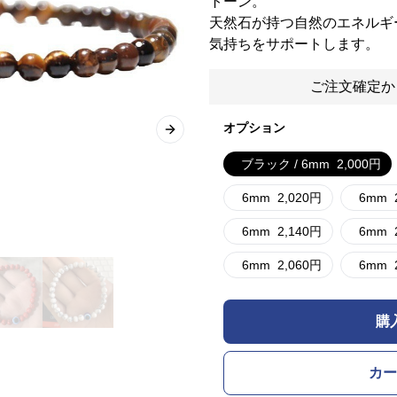
トーン。
天然石が持つ自然のエネルギ
気持ちをサポートします。
ご注文確定か
オプション
Next slide
ブラック / 6mm
2,000
円
6mm
2,020
円
6mm
6mm
2,140
円
6mm
6mm
2,060
円
6mm
購
カー