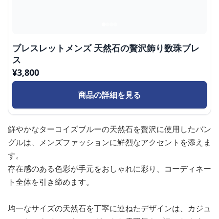
ブレスレットメンズ 天然石の贅沢飾り数珠ブレ
ス
¥
3,800
商品の詳細を見る
鮮やかなターコイズブルーの天然石を贅沢に使用したバン
グルは、メンズファッションに鮮烈なアクセントを添えま
す。
存在感のある色彩が手元をおしゃれに彩り、コーディネー
ト全体を引き締めます。
均一なサイズの天然石を丁寧に連ねたデザインは、カジュ