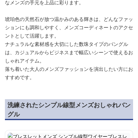
なメンズの手元を上品に彩ります。
琥珀色の天然石が放つ温かみのある輝きは、どんなファッ
ションにも調和しやすく、メンズコーディネートのアクセ
ントとして活躍します。
ナチュラルな素材感を大切にした数珠タイプのバングル
は、カジュアルからビジネスまで幅広いシーンで使えるお
しゃれアイテム。
落ち着いた大人のメンズファッションを演出したい方にお
すすめです。
洗練されたシンプル線型メンズおしゃれバン
グル