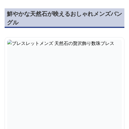
鮮やかな天然石が映えるおしゃれメンズバン
グル