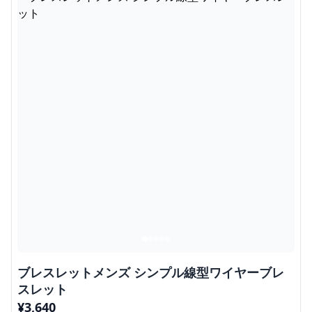
ブレスレットメンズ シンプル線型ワイヤーブレ
スレット
¥
3,640