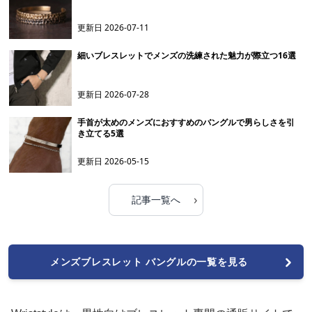
更新日
2026-07-11
細いブレスレットでメンズの洗練された魅力が際立つ16選
更新日
2026-07-28
手首が太めのメンズにおすすめのバングルで男らしさを引
き立てる5選
更新日
2026-05-15
›
記事一覧へ
メンズブレスレット バングルの一覧を見る