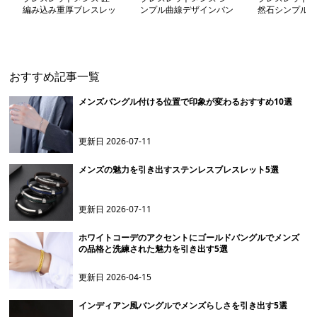
編み込み重厚ブレスレッ
ンプル曲線デザインバン
然石シンプル数
ト
グル
レット
おすすめ記事一覧
メンズバングル付ける位置で印象が変わるおすすめ10選
更新日
2026-07-11
メンズの魅力を引き出すステンレスブレスレット5選
更新日
2026-07-11
ホワイトコーデのアクセントにゴールドバングルでメンズ
の品格と洗練された魅力を引き出す5選
更新日
2026-04-15
インディアン風バングルでメンズらしさを引き出す5選