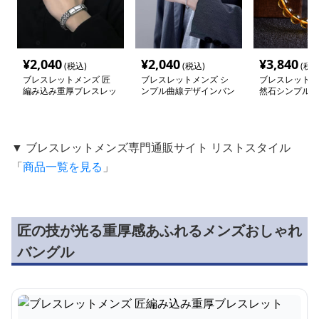
¥
2,040
¥
2,040
¥
3,840
(税込)
(税込)
(税込
ブレスレットメンズ 匠
ブレスレットメンズ シ
ブレスレットメ
編み込み重厚ブレスレッ
ンプル曲線デザインバン
然石シンプル数
ト
グル
レット
▼ ブレスレットメンズ専門通販サイト リストスタイル
「
商品一覧を見る
」
匠の技が光る重厚感あふれるメンズおしゃれ
バングル