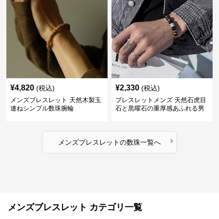
¥
4,820
¥
2,330
(税込)
(税込)
メンズブレスレット 天然木製玉
ブレスレットメンズ 天然石虎目
連ねシンプル数珠腕輪
石と黒曜石の重厚感あふれる男
性用数珠
›
メンズブレスレット
の
数珠
一覧へ
メンズブレスレット カテゴリ一覧