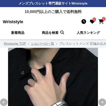
メンズブレスレット
専門通販サイト
Wriststyle
10,000
円以上のご購入で送料無料
0
0
Wriststyle
新着商品
商品を検索
人気ランキング
Wriststyle TOP
›
シルバーの一覧
›
ブレスレットメンズ 匠編み込
Previous slide
Ne