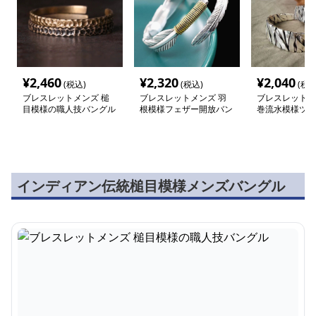
¥
2,460
¥
2,320
¥
2,040
(税込)
(税込)
(税込
ブレスレットメンズ 槌
ブレスレットメンズ 羽
ブレスレットメ
目模様の職人技バングル
根模様フェザー開放バン
巻流水模様ツイ
グル
グル
インディアン伝統槌目模様メンズバングル