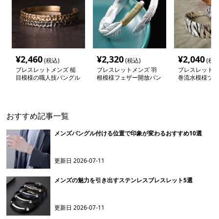
¥
2,460
¥
2,320
¥
2,040
(税込)
(税込)
(税込
ブレスレットメンズ 槌
ブレスレットメンズ 羽
ブレスレットメ
目模様の職人技バングル
根模様フェザー開放バン
巻流水模様ツイ
グル
グル
おすすめ記事一覧
メンズバングル付ける位置で印象が変わるおすすめ10選
更新日
2026-07-11
メンズの魅力を引き出すステンレスブレスレット5選
更新日
2026-07-11