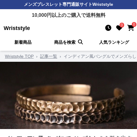
メンズブレスレット
専門通販サイト
Wriststyle
10,000
円以上のご購入で送料無料
0
0
Wriststyle
新着商品
商品を検索
人気ランキング
Wriststyle TOP
›
記事一覧
›
インディアン風バングルでメンズらし