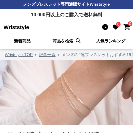
メンズブレスレット
専門通販サイト
Wriststyle
10,000
円以上のご購入で送料無料
0
0
Wriststyle
新着商品
商品を検索
人気ランキング
Wriststyle TOP
›
記事一覧
›
メンズの2連ブレスレットおすすめ19