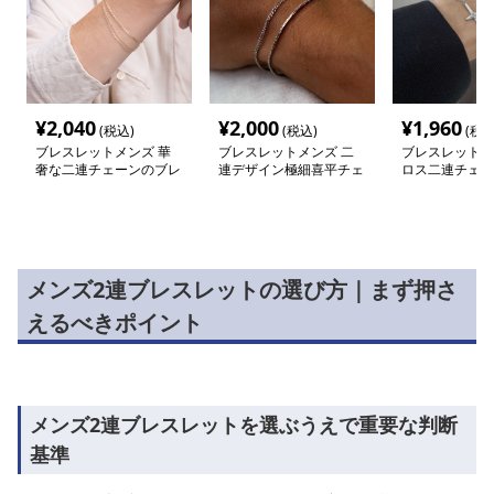
¥
2,040
¥
2,000
¥
1,960
(税込)
(税込)
(税込
ブレスレットメンズ 華
ブレスレットメンズ 二
ブレスレットメ
奢な二連チェーンのブレ
連デザイン極細喜平チェ
ロス二連チェー
スレット
ーンブレスレット
レット
メンズ2連ブレスレットの選び方｜まず押さ
えるべきポイント
メンズ2連ブレスレットを選ぶうえで重要な判断
基準