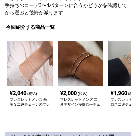
手持ちのコーデ3〜4パターンに合うかどうかを確認して
から選ぶと後悔が減ります
今回紹介する商品一覧
¥
2,040
¥
2,000
¥
1,960
(税込)
(税込)
(税込
ブレスレットメンズ 華
ブレスレットメンズ 二
ブレスレットメ
奢な二連チェーンのブレ
連デザイン極細喜平チェ
ロス二連チェー
スレット
ーンブレスレット
レット