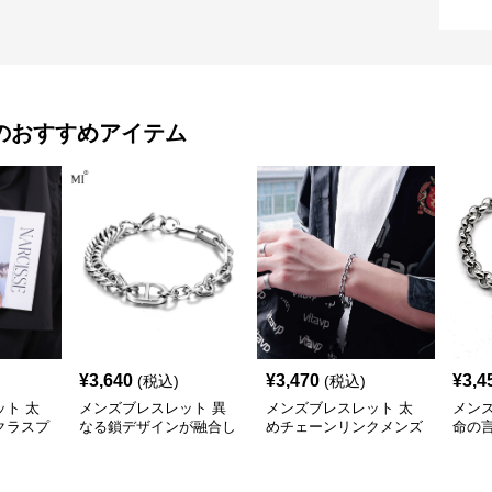
のおすすめアイテム
¥
3,640
¥
3,470
¥
3,4
(税込)
(税込)
ト 太
メンズブレスレット 異
メンズブレスレット 太
メン
クラスプ
なる鎖デザインが融合し
めチェーンリンクメンズ
命の
たメンズ腕輪
ブレスレット
鎖メ