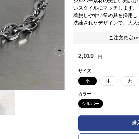
シルバー素材の美しい光沢が
いスタイルにマッチします。
着脱しやすい留め具を採用し
洗練されたデザインで、大人
ご注文確定か
Next slide
2,010
円
サイズ
小
中
大
カラー
シルバー
購