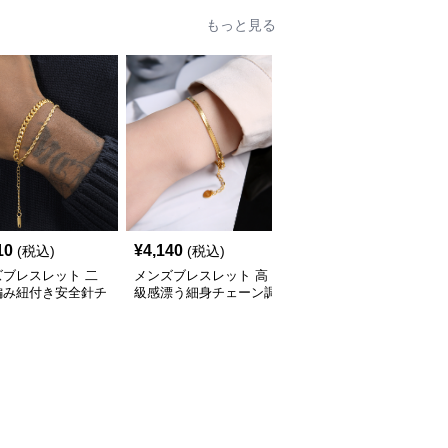
もっと見る
10
¥
4,140
¥
2,570
(税込)
(税込)
(税込)
ズブレスレット 二
メンズブレスレット 高
メンズブレスレット 王
編み紐付き安全針チ
級感漂う細身チェーン調
冠モチーフ二色金属チェ
ム付きゴールドブレ
節可能ゴールドブレスレ
ーンブレスレット
ット
ット