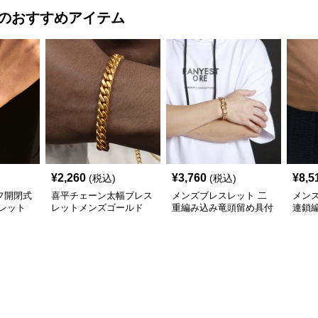
のおすすめアイテム
¥
2,260
¥
3,760
¥
8,5
(税込)
(税込)
フ開閉式
喜平チェーン太幅ブレス
メンズブレスレット 二
メン
レット
レットメンズゴールド
重編み込み竜頭留め具付
連鎖
(ステンレス7㎜)
き重厚ゴールドブレスレ
ャー
ット
スレ