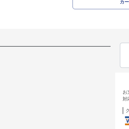
カー
お
対