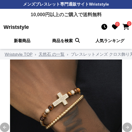
メンズブレスレット
専門通販サイト
Wriststyle
10,000
円以上のご購入で送料無料
0
0
Wriststyle
新着商品
商品を検索
人気ランキング
Wriststyle TOP
›
天然石 の一覧
›
ブレスレットメンズ クロス飾り
Previous slide
Ne