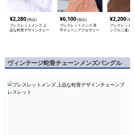
¥
2,280
¥
6,100
¥
2,200
(税込)
(税込)
(税込
ブレスレットメンズ 上
ブレスレットメンズ 喜
ブレスレットメ
品な蛇骨デザインチェー
平チェーンアクセサリー
ンプル二連バン
ンブレスレット
腕輪
ヴィンテージ蛇骨チェーンメンズバングル