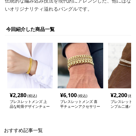
伝統的な編み込み技法を現代的にアレンジした、他にはな
いオリジナリティ溢れるバングルです。
今回紹介した商品一覧
¥
2,280
¥
6,100
¥
2,200
(税込)
(税込)
(税込
ブレスレットメンズ 上
ブレスレットメンズ 喜
ブレスレットメ
品な蛇骨デザインチェー
平チェーンアクセサリー
ンプル二連バン
ンブレスレット
腕輪
おすすめ記事一覧