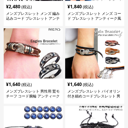
¥
2,480
¥
1,840
(税込)
(税込)
メンズブレスレット メンズ 編み
メンズブレスレット メンズ コー
込みコード ブレスレット アンテ
ド ブレスレット アンティーク風
ィーク風 腕輪
音符 星 腕輪
¥
1,640
¥
1,640
(税込)
(税込)
メンズブレスレット 男性用 鷲モ
メンズブレスレット バイオリン
チーフ コード腕輪 アンティーク
付き細めコードブレスレット 男
風腕飾り
女兼用