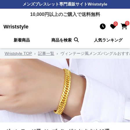
メンズブレスレット
専門通販サイト
Wriststyle
10,000
円以上のご購入で送料無料
0
0
Wriststyle
新着商品
商品を検索
人気ランキング
Wriststyle TOP
›
記事一覧
›
ヴィンテージ風メンズバングルおすす