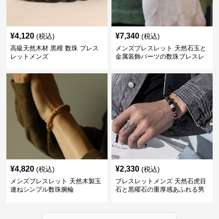
¥
4,120
¥
7,340
(税込)
(税込)
高級天然木材 黒檀 数珠 ブレス
メンズブレスレット 天然石玉と
レットメンズ
金属装飾パーツの数珠ブレスレ
ット
¥
4,820
¥
2,330
(税込)
(税込)
メンズブレスレット 天然木製玉
ブレスレットメンズ 天然石虎目
連ねシンプル数珠腕輪
石と黒曜石の重厚感あふれる男
性用数珠