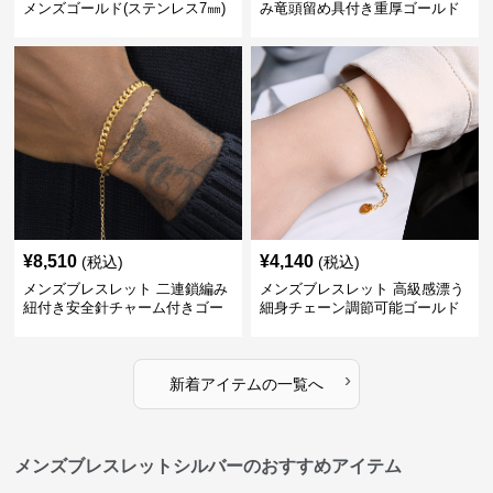
メンズゴールド(ステンレス7㎜)
み竜頭留め具付き重厚ゴールド
ブレスレット
¥
8,510
¥
4,140
(税込)
(税込)
メンズブレスレット 二連鎖編み
メンズブレスレット 高級感漂う
紐付き安全針チャーム付きゴー
細身チェーン調節可能ゴールド
ルドブレスレット
ブレスレット
›
新着アイテムの一覧へ
メンズブレスレットシルバーのおすすめアイテム