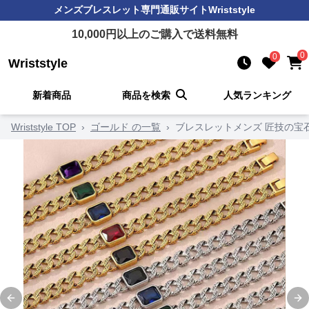
メンズブレスレット
専門通販サイト
Wriststyle
10,000
円以上のご購入で送料無料
0
0
Wriststyle
新着商品
商品を検索
人気ランキング
Wriststyle TOP
›
ゴールド の一覧
›
ブレスレットメンズ 匠技の宝
Previous slide
Ne