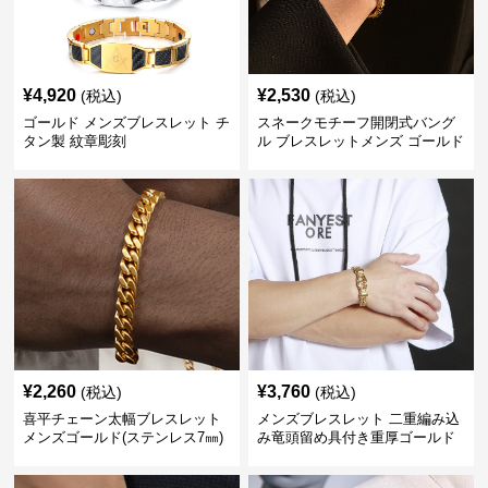
¥
4,920
¥
2,530
(税込)
(税込)
ゴールド メンズブレスレット チ
スネークモチーフ開閉式バング
タン製 紋章彫刻
ル ブレスレットメンズ ゴールド
(Brass/18KGP)
¥
2,260
¥
3,760
(税込)
(税込)
喜平チェーン太幅ブレスレット
メンズブレスレット 二重編み込
メンズゴールド(ステンレス7㎜)
み竜頭留め具付き重厚ゴールド
ブレスレット