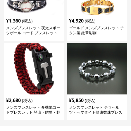
¥
1,360
¥
4,920
(税込)
(税込)
メンズブレスレット 夜光スポー
ゴールド メンズブレスレット チ
ツボール コード ブレスレット
タン製 紋章彫刻
男性用
¥
2,680
¥
5,850
(税込)
(税込)
メンズブレスレット 多機能コー
メンズブレスレット テラヘル
ドブレスレット 登山・防災・野
ツ・ヘマタイト健康数珠ブレス
営対応
レット