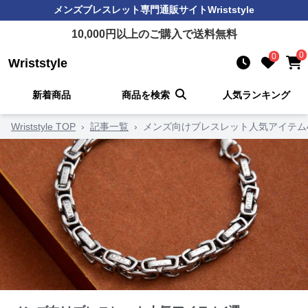
メンズブレスレット
専門通販サイト
Wriststyle
10,000
円以上のご購入で送料無料
0
0
Wriststyle
新着商品
商品を検索
人気ランキング
Wriststyle TOP
›
記事一覧
›
メンズ向けブレスレット人気アイテム