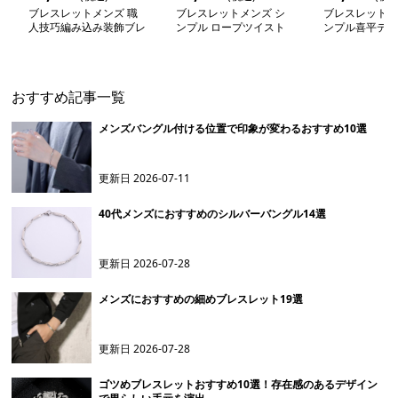
ブレスレットメンズ 職
ブレスレットメンズ シ
ブレスレットメ
人技巧編み込み装飾ブレ
ンプル ロープツイスト
ンプル喜平デザ
スレット
ブレスレット
スレット
おすすめ記事一覧
メンズバングル付ける位置で印象が変わるおすすめ10選
更新日
2026-07-11
40代メンズにおすすめのシルバーバングル14選
更新日
2026-07-28
メンズにおすすめの細めブレスレット19選
更新日
2026-07-28
ゴツめブレスレットおすすめ10選！存在感のあるデザイン