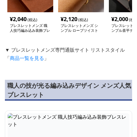
¥
2,040
¥
2,120
¥
2,000
(税込)
(税込)
(税込
ブレスレットメンズ 職
ブレスレットメンズ シ
ブレスレットメ
人技巧編み込み装飾ブレ
ンプル ロープツイスト
ンプル喜平デザ
スレット
ブレスレット
スレット
▼ ブレスレットメンズ専門通販サイト リストスタイル
「
商品一覧を見る
」
職人の技が光る編み込みデザイン メンズ人気
ブレスレット