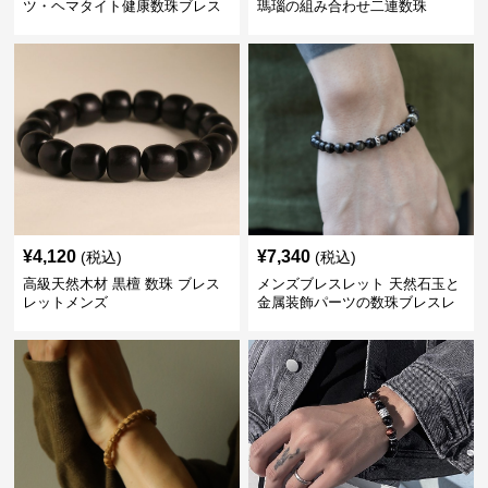
ツ・ヘマタイト健康数珠ブレス
瑪瑙の組み合わせ二連数珠
レット
¥
4,120
¥
7,340
(税込)
(税込)
高級天然木材 黒檀 数珠 ブレス
メンズブレスレット 天然石玉と
レットメンズ
金属装飾パーツの数珠ブレスレ
ット