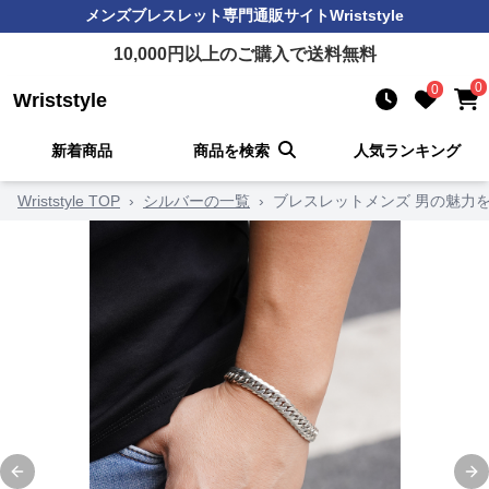
メンズブレスレット
専門通販サイト
Wriststyle
10,000
円以上のご購入で送料無料
0
0
Wriststyle
新着商品
商品を検索
人気ランキング
Wriststyle TOP
›
シルバーの一覧
›
ブレスレットメンズ 男の魅力
Previous slide
Ne