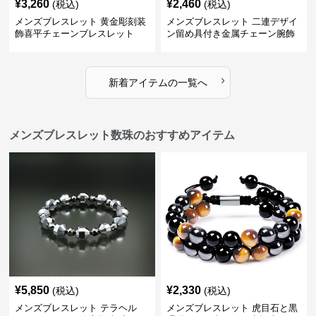
¥
3,260
¥
2,460
(税込)
(税込)
メンズブレスレット 黄金彫刻装
メンズブレスレット 二連デザイ
飾喜平チェーンブレスレット
ン留め具付き金属チェーン腕飾
り
›
新着アイテムの一覧へ
メンズブレスレット数珠のおすすめアイテム
¥
5,850
¥
2,330
(税込)
(税込)
メンズブレスレット テラヘル
メンズブレスレット 虎目石と黒