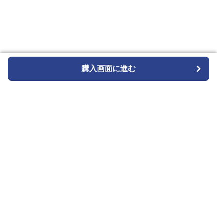
購入画面に進む
購入画面に進む
Wriststyle
について