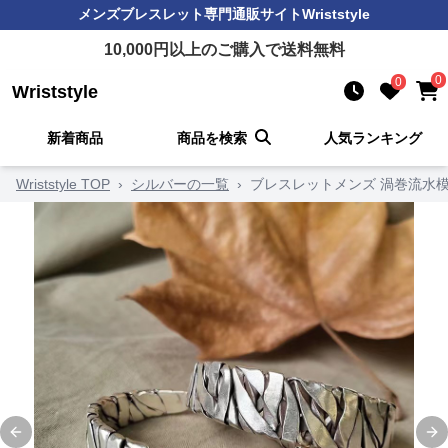
メンズブレスレット
専門通販サイト
Wriststyle
10,000
円以上のご購入で送料無料
0
0
Wriststyle
新着商品
商品を検索
人気ランキング
Wriststyle TOP
›
シルバーの一覧
›
ブレスレットメンズ 渦巻流水
Previous slide
Ne