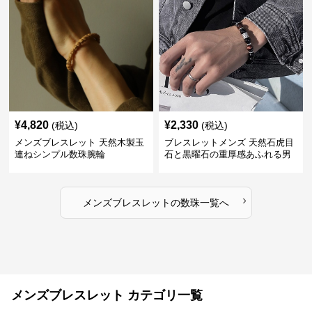
¥
4,820
¥
2,330
(税込)
(税込)
メンズブレスレット 天然木製玉
ブレスレットメンズ 天然石虎目
連ねシンプル数珠腕輪
石と黒曜石の重厚感あふれる男
性用数珠
›
メンズブレスレット
の
数珠
一覧へ
メンズブレスレット カテゴリ一覧