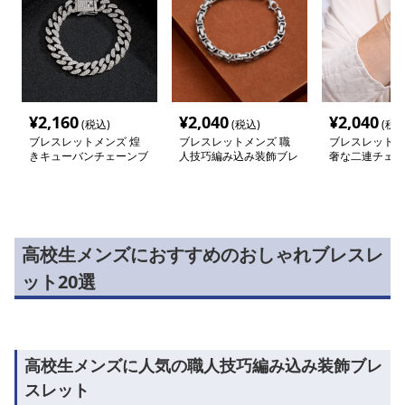
¥
2,160
¥
2,040
¥
2,040
(税込)
(税込)
(税込
ブレスレットメンズ 煌
ブレスレットメンズ 職
ブレスレットメ
きキューバンチェーンブ
人技巧編み込み装飾ブレ
奢な二連チェー
レスレット
スレット
スレット
高校生メンズにおすすめのおしゃれブレスレ
ット20選
高校生メンズに人気の職人技巧編み込み装飾ブレ
スレット