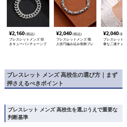
¥
2,160
¥
2,040
¥
2,040
(税込)
(税込)
(税込
ブレスレットメンズ 煌
ブレスレットメンズ 職
ブレスレットメ
きキューバンチェーンブ
人技巧編み込み装飾ブレ
奢な二連チェー
レスレット
スレット
スレット
ブレスレット メンズ 高校生の選び方｜まず
押さえるべきポイント
ブレスレット メンズ 高校生を選ぶうえで重要な
判断基準