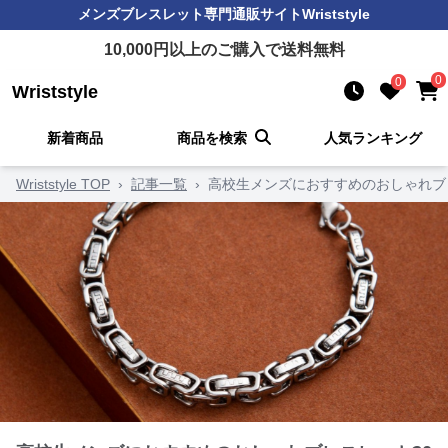
メンズブレスレット
専門通販サイト
Wriststyle
10,000
円以上のご購入で送料無料
0
0
Wriststyle
新着商品
商品を検索
人気ランキング
Wriststyle TOP
›
記事一覧
›
高校生メンズにおすすめのおしゃれブ