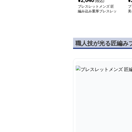
¥
2,040
¥
(税込)
ブレスレットメンズ 匠
ブ
編み込み重厚ブレスレッ
美
ト
ッ
職人技が光る匠編み