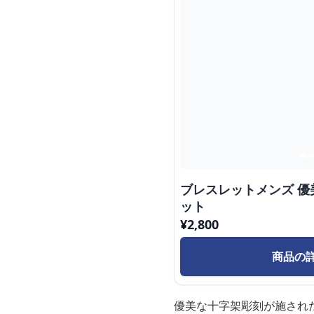
ブレスレットメンズ 
ット
¥
2,800
商品の
優美な十字架彫刻が施され