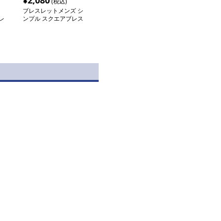
¥
2,080
(税込)
ブレスレットメンズ シ
レ
ンプル スクエアブレス