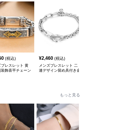
60
¥
2,460
¥
2,320
(税込)
(税込)
(税込)
ズブレスレット 黄
メンズブレスレット 二
メンズブレスレット 連
刻装飾喜平チェーン
連デザイン留め具付き金
鎖デザイン留め具付きチ
スレット
属チェーン腕飾り
ェーン
もっと見る