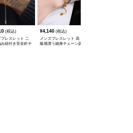
10
¥
4,140
¥
2,570
(税込)
(税込)
(税込)
ズブレスレット 二
メンズブレスレット 高
メンズブレスレット 王
編み紐付き安全針チ
級感漂う細身チェーン調
冠モチーフ二色金属チェ
ム付きゴールドブレ
節可能ゴールドブレスレ
ーンブレスレット
ット
ット