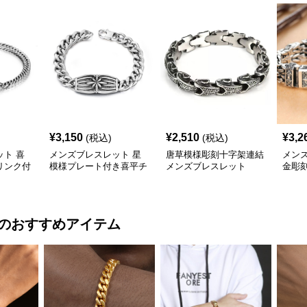
¥
3,150
¥
2,510
¥
3,2
(税込)
(税込)
ト 喜
メンズブレスレット 星
唐草模様彫刻十字架連結
メン
リンク付
模様プレート付き喜平チ
メンズブレスレット
金彫
レット
ェーンブレスレット
ブレ
のおすすめアイテム