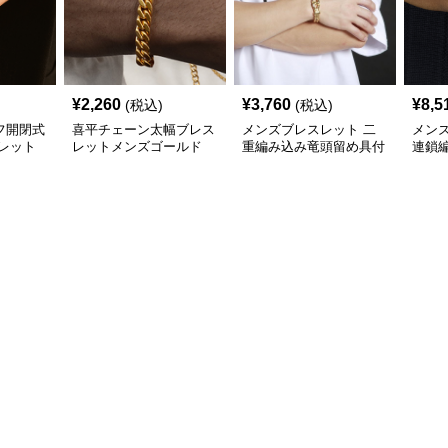
¥
2,260
¥
3,760
¥
8,5
(税込)
(税込)
フ開閉式
喜平チェーン太幅ブレス
メンズブレスレット 二
メン
レット
レットメンズゴールド
重編み込み竜頭留め具付
連鎖
(ステンレス7㎜)
き重厚ゴールドブレスレ
ャー
ット
スレ