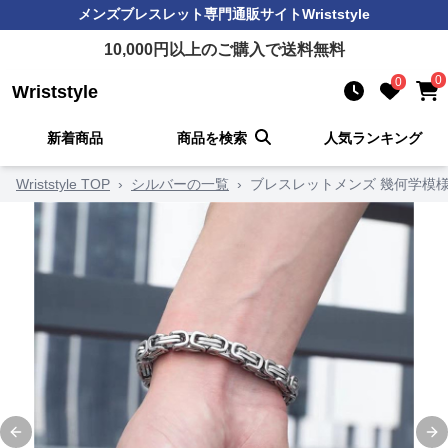
メンズブレスレット
専門通販サイト
Wriststyle
10,000
円以上のご購入で送料無料
0
0
Wriststyle
新着商品
商品を検索
人気ランキング
Wriststyle TOP
›
シルバーの一覧
›
ブレスレットメンズ 幾何学模
Previous slide
Ne