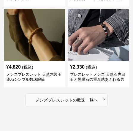
ット
¥
4,820
¥
2,330
(税込)
(税込)
メンズブレスレット 天然木製玉
ブレスレットメンズ 天然石虎目
連ねシンプル数珠腕輪
石と黒曜石の重厚感あふれる男
性用数珠
›
メンズブレスレット
の
数珠
一覧へ