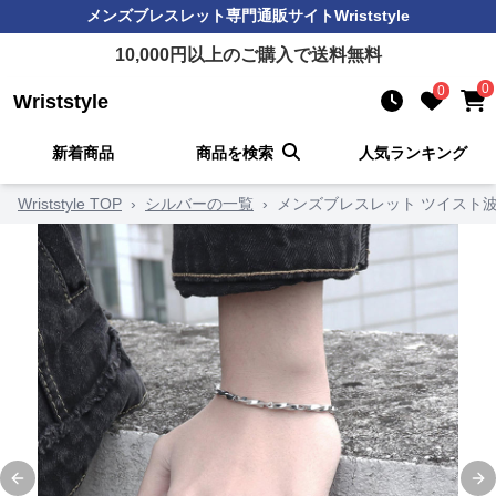
メンズブレスレット
専門通販サイト
Wriststyle
10,000
円以上のご購入で送料無料
0
0
Wriststyle
新着商品
商品を検索
人気ランキング
Wriststyle TOP
›
シルバーの一覧
›
メンズブレスレット ツイスト
Previous slide
Ne