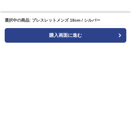
選択中の商品: ブレスレットメンズ 18cm / シルバー
選択中の商品: ブレスレットメンズ 18cm / シルバー
購入画面に進む
購入画面に進む
Wriststyle
について
会社概要