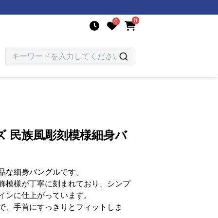
0
0
ズ 民族風彫刻模様細身バ
品な細身バングルです。
飾模様が丁寧に刻まれており、シンプ
インに仕上がっています。
で、手首にすっきりとフィットしま