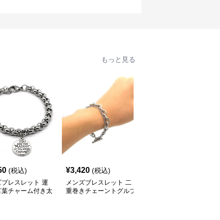
もっと見る
50
¥
3,420
¥
3,570
(税込)
(税込)
(税込)
ズブレスレット 運
メンズブレスレット 二
メンズブレスレット 二
言葉チャーム付き太
重巻きチェーントグルブ
重リンクチェーンメンズ
ンズブレスレット
レスレット
ブレスレット