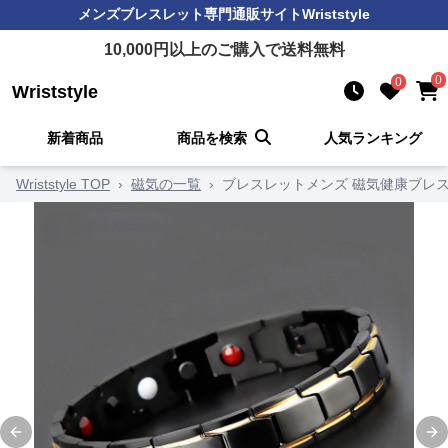
メンズブレスレット
専門通販サイト
Wriststyle
10,000
円以上のご購入で送料無料
0
0
Wriststyle
新着商品
商品を検索
人気ランキング
Wriststyle TOP
›
磁気の一覧
›
ブレスレットメンズ 磁気健康ブレス
Previous slide
Ne