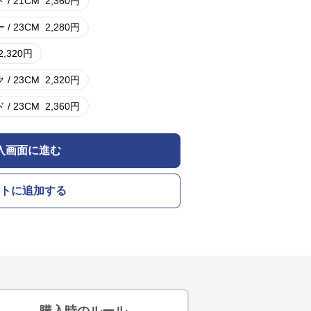
/ 21CM
2,360
円
/ 23CM
2,280
円
2,320
円
/ 23CM
2,320
円
/ 23CM
2,360
円
入画面に進む
トに追加する