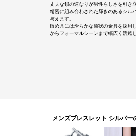
丈夫な鎖の連なりが男性らしさを引き
精密に組み合わされた輝きのあるシル
与えます。
留め具には滑らかな筒状の金具を採用
からフォーマルシーンまで幅広く活躍
メンズブレスレット
シルバー