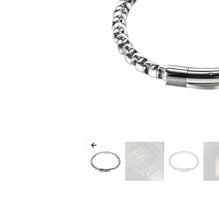
Previous slide