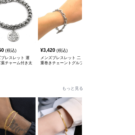
50
¥
3,420
¥
3,570
(税込)
(税込)
(税込)
ズブレスレット 運
メンズブレスレット 二
メンズブレスレット 二
言葉チャーム付き太
重巻きチェーントグルブ
重リンクチェーンメンズ
ンズブレスレット
レスレット
ブレスレット
もっと見る