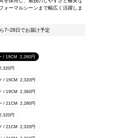
具を採用し、着脱のしやすさと確実な
フォーマルシーンまで幅広く活躍しま
ら7~28日でお届け予定
/ 19CM
2,280
円
2,320
円
/ 19CM
2,320
円
/ 19CM
2,360
円
/ 21CM
2,280
円
2,320
円
/ 21CM
2,320
円