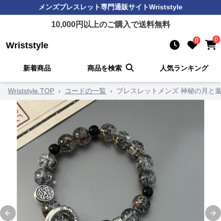
メンズブレスレット
専門通販サイト
Wriststyle
10,000
円以上のご購入で送料無料
0
0
Wriststyle
新着商品
商品を検索
人気ランキング
Wriststyle TOP
›
コードの一覧
›
ブレスレットメンズ 神秘の月と
Previous slide
Ne