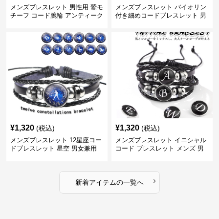
メンズブレスレット 男性用 鷲モ
メンズブレスレット バイオリン
チーフ コード腕輪 アンティーク
付き細めコードブレスレット 男
風腕飾り
女兼用
¥
1,320
¥
1,320
(税込)
(税込)
メンズブレスレット 12星座コー
メンズブレスレット イニシャル
ドブレスレット 星空 男女兼用
コード ブレスレット メンズ 男
個性的
女兼用
›
新着アイテムの一覧へ