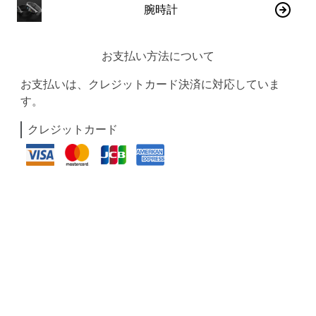
腕時計
お支払い方法について
お支払いは、クレジットカード決済に対応していま
す。
クレジットカード