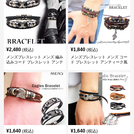
¥
2,480
¥
1,840
(税込)
(税込)
メンズブレスレット メンズ 編み
メンズブレスレット メンズ コー
込みコード ブレスレット アンテ
ド ブレスレット アンティーク風
ィーク風 腕輪
音符 星 腕輪
¥
1,640
¥
1,640
(税込)
(税込)