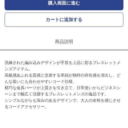
購入画面に進む
カートに追加する
商品説明
洗練された編み込みデザインが手首を上品に彩るブレスレットメ
ンズアイテム。
高級感あふれる質感と交差する革紐が独特の存在感を演出し、ど
んな装いにも合わせやすいコード仕様。
精巧な金具パーツが上質さを引き立て、日常使いからビジネスシ
ーンまで幅広く活躍するブレスレットメンズの逸品です。
シンプルながらも深みのあるデザインで、大人の余裕を感じさせ
るコードアクセサリー。