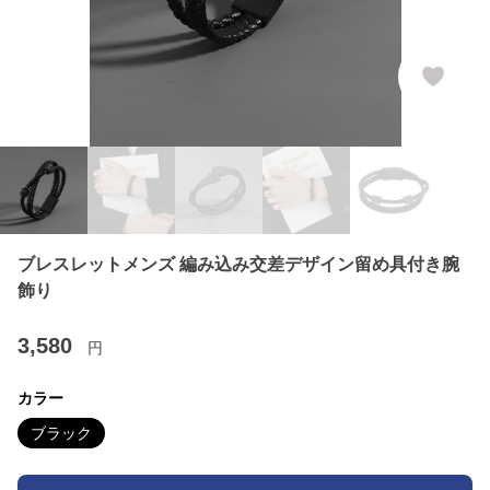
ブレスレットメンズ 編み込み交差デザイン留め具付き腕
飾り
3,580
円
カラー
ブラック