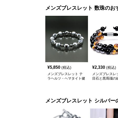
メンズブレスレット
数珠
のお
¥
5,850
¥
2,330
(税込)
(税込)
メンズブレスレット テ
メンズブレスレッ
ラヘルツ・ヘマタイト健
目石と黒瑪瑙の
康数珠ブレスレット
せ二連数珠
メンズブレスレット
シルバー