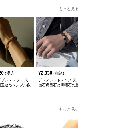
もっと見る
20
¥
2,330
¥
6,480
(税込)
(税込)
(税込)
ズブレスレット 天
ブレスレットメンズ 天
ブレスレットメンズ 天
製玉連ねシンプル数
然石虎目石と黒曜石の重
然石一〇八珠念珠ブレス
輪
厚感あふれる男性用数珠
レット
もっと見る