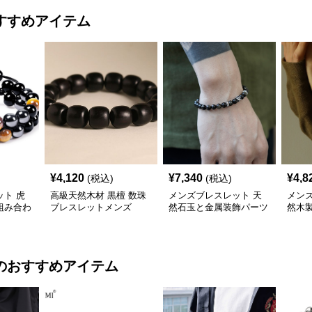
すすめアイテム
¥
4,120
¥
7,340
¥
4,8
(税込)
(税込)
ト 虎
高級天然木材 黒檀 数珠
メンズブレスレット 天
メン
組み合わ
ブレスレットメンズ
然石玉と金属装飾パーツ
然木
の数珠ブレスレット
珠腕
のおすすめアイテム