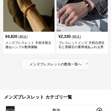
¥
4,820
¥
2,330
(税込)
(税込)
メンズブレスレット 天然木製玉
ブレスレットメンズ 天然石虎目
連ねシンプル数珠腕輪
石と黒曜石の重厚感あふれる男
性用数珠
›
メンズブレスレット
の
数珠
一覧へ
メンズブレスレット カテゴリ一覧
数珠