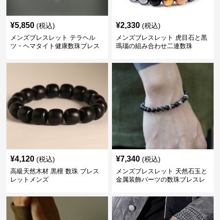
¥
5,850
¥
2,330
(税込)
(税込)
メンズブレスレット テラヘル
メンズブレスレット 虎目石と黒
ツ・ヘマタイト健康数珠ブレス
瑪瑙の組み合わせ二連数珠
レット
¥
4,120
¥
7,340
(税込)
(税込)
高級天然木材 黒檀 数珠 ブレス
メンズブレスレット 天然石玉と
レットメンズ
金属装飾パーツの数珠ブレスレ
ット