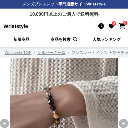
メンズブレスレット
専門通販サイト
Wriststyle
10,000
円以上のご購入で送料無料
0
0
Wriststyle
新着商品
商品を検索
人気ランキング
Wriststyle TOP
›
シルバーの一覧
›
ブレスレットメンズ 天然石チ
Previous slide
Ne