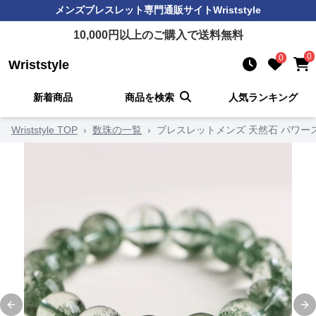
メンズブレスレット
専門通販サイト
Wriststyle
10,000
円以上のご購入で送料無料
0
0
Wriststyle
新着商品
商品を検索
人気ランキング
Wriststyle TOP
›
数珠の一覧
›
ブレスレットメンズ 天然石 パワー
Previous slide
Ne