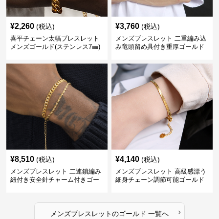
¥
2,260
¥
3,760
(税込)
(税込)
喜平チェーン太幅ブレスレット
メンズブレスレット 二重編み込
メンズゴールド(ステンレス7㎜)
み竜頭留め具付き重厚ゴールド
ブレスレット
¥
8,510
¥
4,140
(税込)
(税込)
メンズブレスレット 二連鎖編み
メンズブレスレット 高級感漂う
紐付き安全針チャーム付きゴー
細身チェーン調節可能ゴールド
ルドブレスレット
ブレスレット
›
メンズブレスレット
の
ゴールド
一覧へ