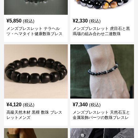
¥
5,850
¥
2,330
(税込)
(税込)
メンズブレスレット テラヘル
メンズブレスレット 虎目石と黒
ツ・ヘマタイト健康数珠ブレス
瑪瑙の組み合わせ二連数珠
レット
¥
4,120
¥
7,340
(税込)
(税込)
高級天然木材 黒檀 数珠 ブレス
メンズブレスレット 天然石玉と
レットメンズ
金属装飾パーツの数珠ブレスレ
ット