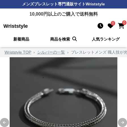
メンズブレスレット
専門通販サイト
Wriststyle
10,000
円以上のご購入で送料無料
0
0
Wriststyle
新着商品
商品を検索
人気ランキング
Wriststyle TOP
›
シルバーの一覧
›
ブレスレットメンズ 職人技が
Previous slide
Ne