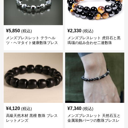
¥
5,850
¥
2,330
(税込)
(税込)
メンズブレスレット テラヘル
メンズブレスレット 虎目石と黒
ツ・ヘマタイト健康数珠ブレス
瑪瑙の組み合わせ二連数珠
レット
¥
4,120
¥
7,340
(税込)
(税込)
高級天然木材 黒檀 数珠 ブレス
メンズブレスレット 天然石玉と
レットメンズ
金属装飾パーツの数珠ブレスレ
ット