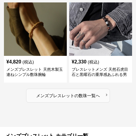
¥
4,820
¥
2,330
(税込)
(税込)
メンズブレスレット 天然木製玉
ブレスレットメンズ 天然石虎目
連ねシンプル数珠腕輪
石と黒曜石の重厚感あふれる男
性用数珠
›
メンズブレスレット
の
数珠
一覧へ