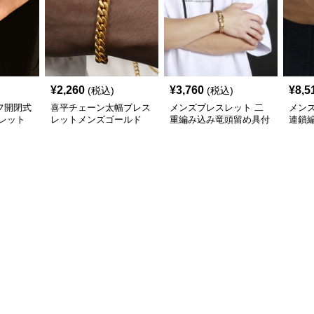
¥
2,260
¥
3,760
¥
8,5
(税込)
(税込)
フ開閉式
喜平チェーン太幅ブレス
メンズブレスレット 二
メン
レット
レットメンズゴールド
重編み込み竜頭留め具付
連鎖
(ステンレス7㎜)
き重厚ゴールドブレスレ
ャー
ット
スレ