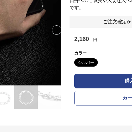
自分へのご褒美や大切な人へ
です。
ご注文確定か
Next slide
2,160
円
カラー
シルバー
購
カー