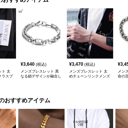
¥
3,640
¥
3,470
¥
3,4
(税込)
(税込)
ト 太
メンズブレスレット 異
メンズブレスレット 太
メン
クラスプ
なる鎖デザインが融合し
めチェーンリンクメンズ
命の
たメンズ腕輪
ブレスレット
鎖メ
のおすすめアイテム