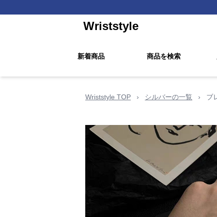
Wriststyle
新着商品
商品を検索
Wriststyle TOP
›
シルバーの一覧
›
ブ