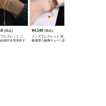
10
¥
4,140
¥
2,570
(税込)
(税込)
(税込)
ズブレスレット 二
メンズブレスレット 高
メンズブレスレット 王
編み紐付き安全針チ
級感漂う細身チェーン調
冠モチーフ二色金属チェ
ム付きゴールドブレ
節可能ゴールドブレスレ
ーンブレスレット
ット
ット