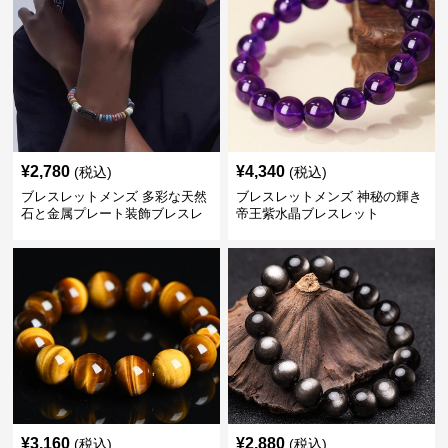
¥
2,780
¥
4,340
(税込)
(税込)
ブレスレットメンズ 多彩な天然
ブレスレットメンズ 神秘の輝き
石と金属プレート装飾ブレスレ
帝王紫水晶ブレスレット
ット
¥
3,160
¥
2,880
(税込)
(税込)