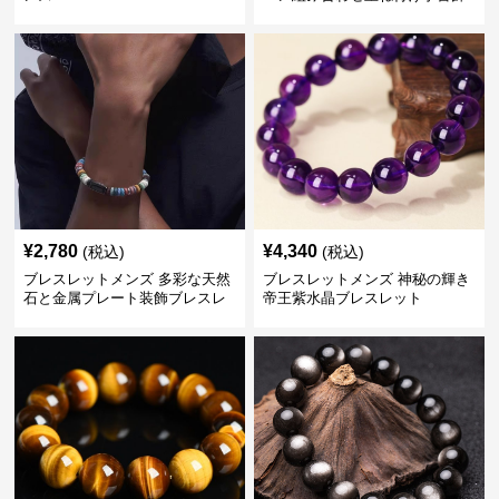
り
¥
2,780
¥
4,340
(税込)
(税込)
ブレスレットメンズ 多彩な天然
ブレスレットメンズ 神秘の輝き
石と金属プレート装飾ブレスレ
帝王紫水晶ブレスレット
ット