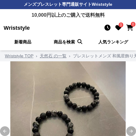
メンズブレスレット
専門通販サイト
Wriststyle
10,000
円以上のご購入で送料無料
0
0
Wriststyle
新着商品
商品を検索
人気ランキング
Wriststyle TOP
›
天然石 の一覧
›
ブレスレットメンズ 和風星飾り
Previous slide
Ne