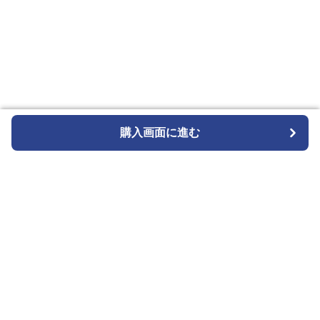
購入画面に進む
購入画面に進む
Wriststyle
について