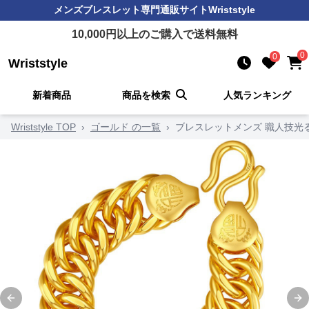
メンズブレスレット
専門通販サイト
Wriststyle
10,000
円以上のご購入で送料無料
0
0
Wriststyle
新着商品
商品を検索
人気ランキング
Wriststyle TOP
›
ゴールド の一覧
›
ブレスレットメンズ 職人技光
Previous slide
Ne