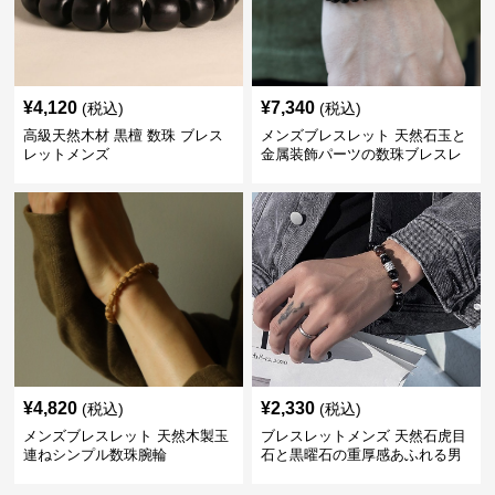
¥
4,120
¥
7,340
(税込)
(税込)
高級天然木材 黒檀 数珠 ブレス
メンズブレスレット 天然石玉と
レットメンズ
金属装飾パーツの数珠ブレスレ
ット
¥
4,820
¥
2,330
(税込)
(税込)
メンズブレスレット 天然木製玉
ブレスレットメンズ 天然石虎目
連ねシンプル数珠腕輪
石と黒曜石の重厚感あふれる男
性用数珠