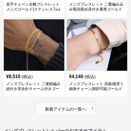
喜平チェーン太幅ブレスレット
メンズブレスレット 二重編み込
メンズゴールド(ステンレス7㎜)
み竜頭留め具付き重厚ゴールド
ブレスレット
¥
8,510
¥
4,140
(税込)
(税込)
メンズブレスレット 二連鎖編み
メンズブレスレット 高級感漂う
紐付き安全針チャーム付きゴー
細身チェーン調節可能ゴールド
ルドブレスレット
ブレスレット
›
新着アイテムの一覧へ
メンズブレスレットシルバーのおすすめアイテム