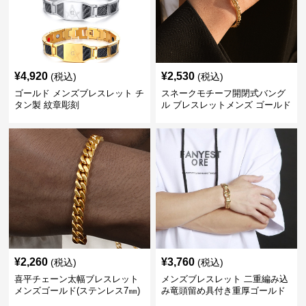
¥
4,920
¥
2,530
(税込)
(税込)
ゴールド メンズブレスレット チ
スネークモチーフ開閉式バング
タン製 紋章彫刻
ル ブレスレットメンズ ゴールド
(Brass/18KGP)
¥
2,260
¥
3,760
(税込)
(税込)
喜平チェーン太幅ブレスレット
メンズブレスレット 二重編み込
メンズゴールド(ステンレス7㎜)
み竜頭留め具付き重厚ゴールド
ブレスレット