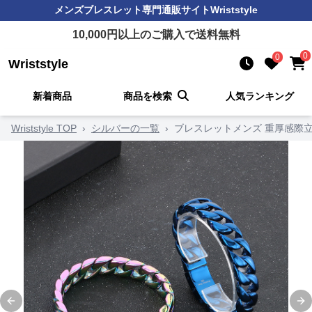
メンズブレスレット
専門通販サイト
Wriststyle
10,000
円以上のご購入で送料無料
0
0
Wriststyle
新着商品
商品を検索
人気ランキング
Wriststyle TOP
›
シルバーの一覧
›
ブレスレットメンズ 重厚感際
Previous slide
Ne