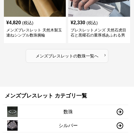
¥
4,820
¥
2,330
(税込)
(税込)
メンズブレスレット 天然木製玉
ブレスレットメンズ 天然石虎目
連ねシンプル数珠腕輪
石と黒曜石の重厚感あふれる男
性用数珠
›
メンズブレスレット
の
数珠
一覧へ
メンズブレスレット カテゴリ一覧
数珠
シルバー