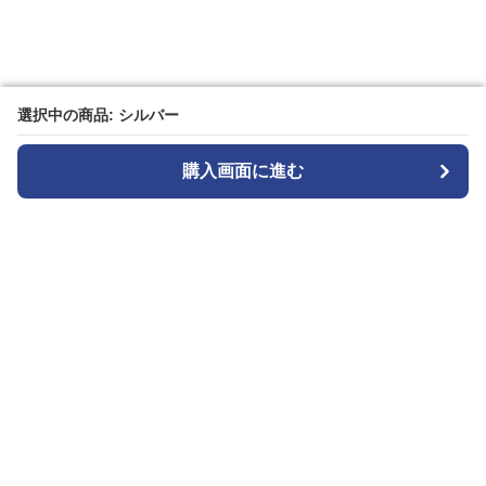
選択中の商品: シルバー
選択中の商品: シルバー
購入画面に進む
購入画面に進む
Wriststyle
について