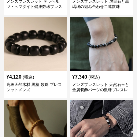
メンズブレスレット テラヘル
メンズブレスレット 虎目石と黒
ツ・ヘマタイト健康数珠ブレス
瑪瑙の組み合わせ二連数珠
レット
¥
4,120
¥
7,340
(税込)
(税込)
高級天然木材 黒檀 数珠 ブレス
メンズブレスレット 天然石玉と
レットメンズ
金属装飾パーツの数珠ブレスレ
ット