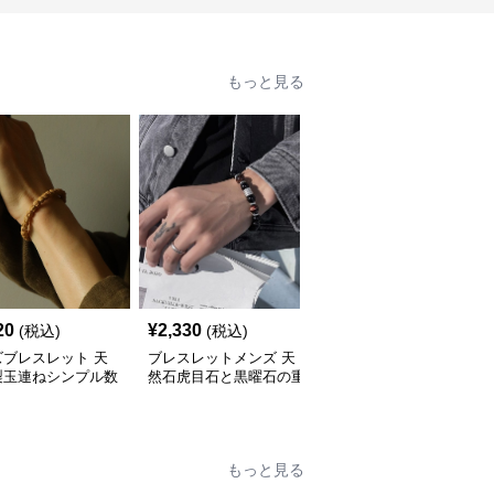
もっと見る
20
¥
2,330
¥
6,480
(税込)
(税込)
(税込)
ズブレスレット 天
ブレスレットメンズ 天
ブレスレットメンズ 天
製玉連ねシンプル数
然石虎目石と黒曜石の重
然石一〇八珠念珠ブレス
輪
厚感あふれる男性用数珠
レット
もっと見る