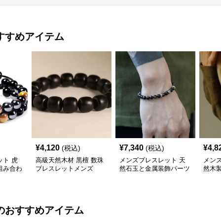
すすめアイテム
¥
4,120
¥
7,340
¥
4,8
(税込)
(税込)
ト 虎
高級天然木材 黒檀 数珠
メンズブレスレット 天
メン
組み合わ
ブレスレットメンズ
然石玉と金属装飾パーツ
然木
の数珠ブレスレット
珠腕
のおすすめアイテム