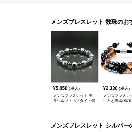
メンズブレスレット
数珠
のお
¥
5,850
¥
2,330
(税込)
(税込)
メンズブレスレット テ
メンズブレスレッ
ラヘルツ・ヘマタイト健
目石と黒瑪瑙の
康数珠ブレスレット
せ二連数珠
メンズブレスレット
シルバー