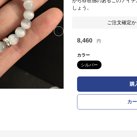
がら存在感のあるこのアイテ
しょう。
ご注文確定か
Next slide
8,460
円
カラー
シルバー
購
カー