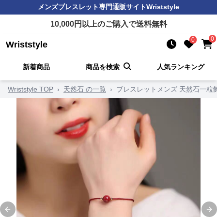
メンズブレスレット
専門通販サイト
Wriststyle
10,000
円以上のご購入で送料無料
0
0
Wriststyle
新着商品
商品を検索
人気ランキング
Wriststyle TOP
›
天然石 の一覧
›
ブレスレットメンズ 天然石一粒
Previous slide
Ne