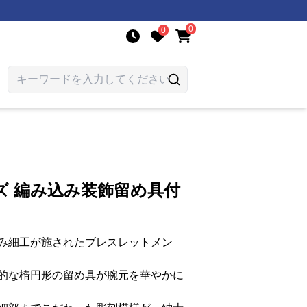
0
0
ズ 編み込み装飾留め具付
み細工が施されたブレスレットメン
的な楕円形の留め具が腕元を華やかに