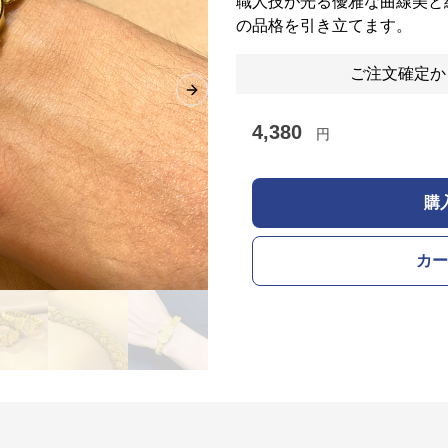
職人技が光る優雅な曲線美と
の品格を引き立てます。
ご注文確定か
Next slide
4,380
円
購
カー