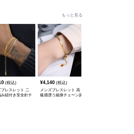
もっと見る
10
¥
4,140
¥
2,570
(税込)
(税込)
(税込)
ズブレスレット 二
メンズブレスレット 高
メンズブレスレット 王
編み紐付き安全針チ
級感漂う細身チェーン調
冠モチーフ二色金属チェ
ム付きゴールドブレ
節可能ゴールドブレスレ
ーンブレスレット
ット
ット