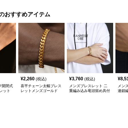
のおすすめアイテム
¥
2,260
¥
3,760
¥
8,5
(税込)
(税込)
フ開閉式
喜平チェーン太幅ブレス
メンズブレスレット 二
メン
レット
レットメンズゴールド
重編み込み竜頭留め具付
連鎖
(ステンレス7㎜)
き重厚ゴールドブレスレ
ャー
ット
スレ