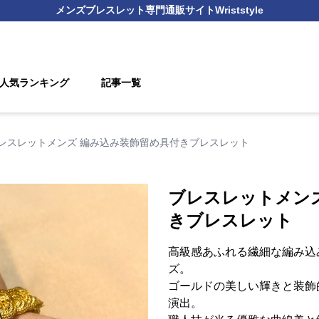
メンズブレスレット
専門通販サイト
Wriststyle
人気ランキング
記事一覧
レスレットメンズ 編み込み装飾留め具付きブレスレット
ブレスレットメン
きブレスレット
高級感あふれる繊細な編み込
ズ。
ゴールドの美しい輝きと装飾
演出。