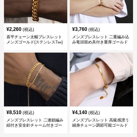
¥
2,260
¥
3,760
(税込)
(税込)
喜平チェーン太幅ブレスレット
メンズブレスレット 二重編み込
メンズゴールド(ステンレス7㎜)
み竜頭留め具付き重厚ゴールド
ブレスレット
¥
8,510
¥
4,140
(税込)
(税込)
メンズブレスレット 二連鎖編み
メンズブレスレット 高級感漂う
紐付き安全針チャーム付きゴー
細身チェーン調節可能ゴールド
ルドブレスレット
ブレスレット