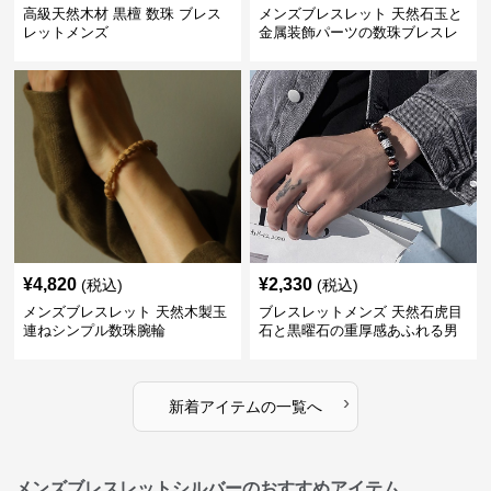
高級天然木材 黒檀 数珠 ブレス
メンズブレスレット 天然石玉と
レットメンズ
金属装飾パーツの数珠ブレスレ
ット
¥
4,820
¥
2,330
(税込)
(税込)
メンズブレスレット 天然木製玉
ブレスレットメンズ 天然石虎目
連ねシンプル数珠腕輪
石と黒曜石の重厚感あふれる男
性用数珠
›
新着アイテムの一覧へ
メンズブレスレットシルバーのおすすめアイテム