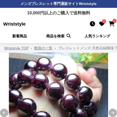
メンズブレスレット
専門通販サイト
Wriststyle
10,000
円以上のご購入で送料無料
0
0
Wriststyle
新着商品
商品を検索
人気ランキング
Wriststyle TOP
›
数珠の一覧
›
ブレスレットメンズ 天然石縞模様 
Previous slide
Ne