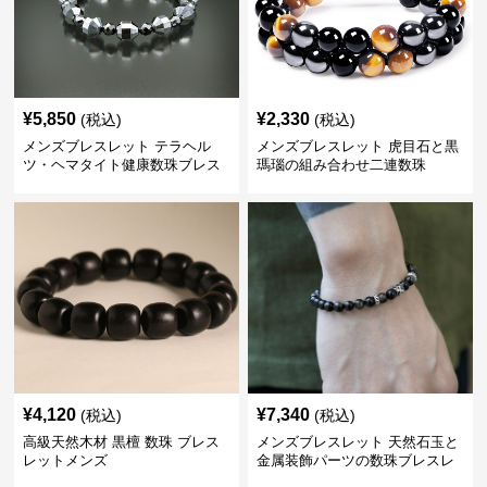
¥
5,850
¥
2,330
(税込)
(税込)
メンズブレスレット テラヘル
メンズブレスレット 虎目石と黒
ツ・ヘマタイト健康数珠ブレス
瑪瑙の組み合わせ二連数珠
レット
¥
4,120
¥
7,340
(税込)
(税込)
高級天然木材 黒檀 数珠 ブレス
メンズブレスレット 天然石玉と
レットメンズ
金属装飾パーツの数珠ブレスレ
ット