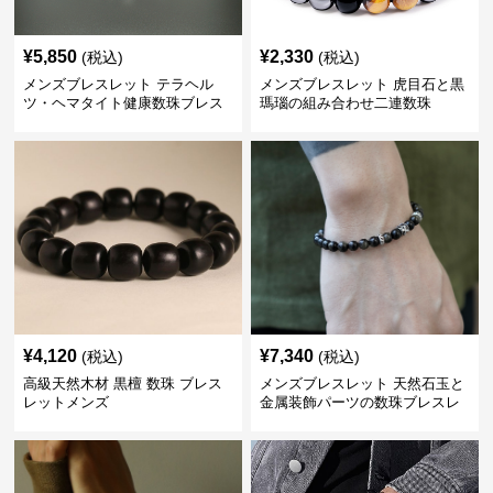
¥
5,850
¥
2,330
(税込)
(税込)
メンズブレスレット テラヘル
メンズブレスレット 虎目石と黒
ツ・ヘマタイト健康数珠ブレス
瑪瑙の組み合わせ二連数珠
レット
¥
4,120
¥
7,340
(税込)
(税込)
高級天然木材 黒檀 数珠 ブレス
メンズブレスレット 天然石玉と
レットメンズ
金属装飾パーツの数珠ブレスレ
ット