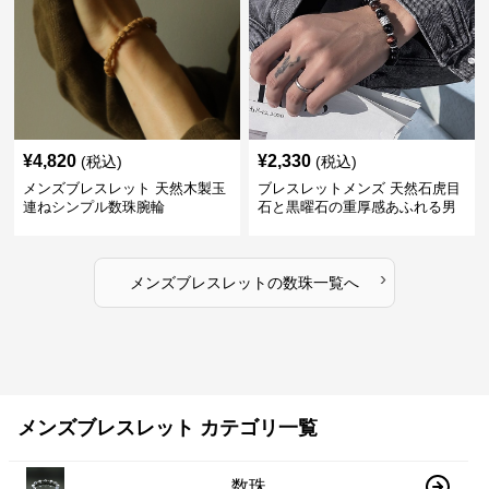
¥
4,820
¥
2,330
(税込)
(税込)
メンズブレスレット 天然木製玉
ブレスレットメンズ 天然石虎目
連ねシンプル数珠腕輪
石と黒曜石の重厚感あふれる男
性用数珠
›
メンズブレスレット
の
数珠
一覧へ
メンズブレスレット カテゴリ一覧
数珠