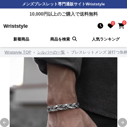
メンズブレスレット
専門通販サイト
Wriststyle
10,000
円以上のご購入で送料無料
0
0
Wriststyle
新着商品
商品を検索
人気ランキング
Wriststyle TOP
›
シルバーの一覧
›
ブレスレットメンズ 波打つ魚柄
Previous slide
Ne