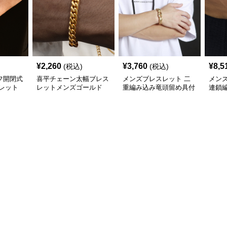
¥
2,260
¥
3,760
¥
8,5
(税込)
(税込)
フ開閉式
喜平チェーン太幅ブレス
メンズブレスレット 二
メン
レット
レットメンズゴールド
重編み込み竜頭留め具付
連鎖
(ステンレス7㎜)
き重厚ゴールドブレスレ
ャー
ット
スレ