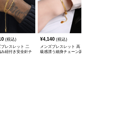
10
¥
4,140
¥
2,570
(税込)
(税込)
(税込)
ズブレスレット 二
メンズブレスレット 高
メンズブレスレット 王
編み紐付き安全針チ
級感漂う細身チェーン調
冠モチーフ二色金属チェ
ム付きゴールドブレ
節可能ゴールドブレスレ
ーンブレスレット
ット
ット