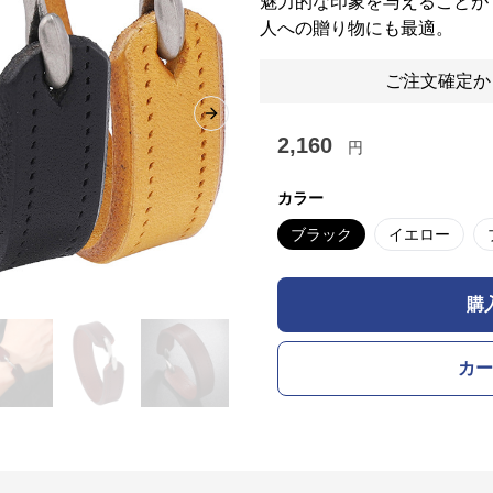
魅力的な印象を与えることが
人への贈り物にも最適。
ご注文確定か
Next slide
2,160
円
カラー
ブラック
イエロー
購
カー