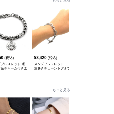
もっと見る
50
¥
3,420
¥
3,570
(税込)
(税込)
(税込)
ズブレスレット 運
メンズブレスレット 二
メンズブレスレット 二
言葉チャーム付き太
重巻きチェーントグルブ
重リンクチェーンメンズ
ンズブレスレット
レスレット
ブレスレット
もっと見る