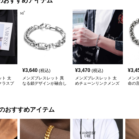
のおすすめアイテム
¥
3,640
¥
3,470
¥
3,4
(税込)
(税込)
ト 太
メンズブレスレット 異
メンズブレスレット 太
メン
クラスプ
なる鎖デザインが融合し
めチェーンリンクメンズ
命の
たメンズ腕輪
ブレスレット
鎖メ
のおすすめアイテム