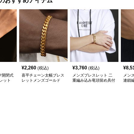
のおすすめアイテム
¥
2,260
¥
3,760
¥
8,5
(税込)
(税込)
フ開閉式
喜平チェーン太幅ブレス
メンズブレスレット 二
メン
レット
レットメンズゴールド
重編み込み竜頭留め具付
連鎖
(ステンレス7㎜)
き重厚ゴールドブレスレ
ャー
ット
スレ