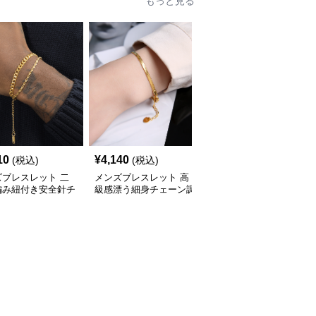
もっと見る
10
¥
4,140
¥
2,570
(税込)
(税込)
(税込)
ズブレスレット 二
メンズブレスレット 高
メンズブレスレット 王
編み紐付き安全針チ
級感漂う細身チェーン調
冠モチーフ二色金属チェ
ム付きゴールドブレ
節可能ゴールドブレスレ
ーンブレスレット
ット
ット