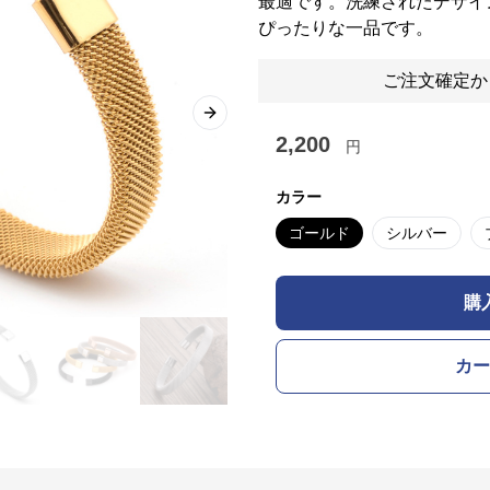
最適です。洗練されたデザイ
ぴったりな一品です。
ご注文確定か
Next slide
2,200
円
カラー
ゴールド
シルバー
購
カー