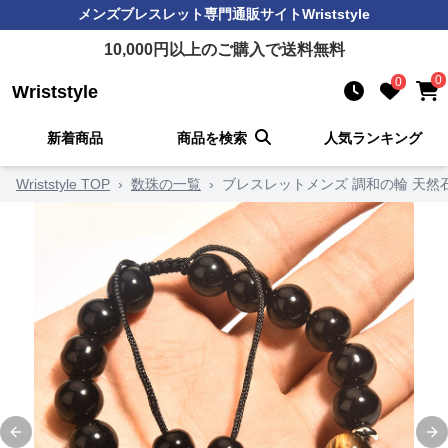
メンズブレスレット
専門通販サイト
Wriststyle
10,000
円以上のご購入で送料無料
0
0
Wriststyle
新着商品
商品を検索
人気ランキング
Wriststyle TOP
›
数珠の一覧
›
ブレスレットメンズ 調和の輪 天然
Previous slide
Ne