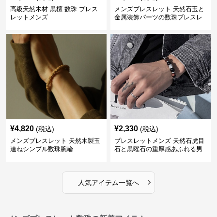
高級天然木材 黒檀 数珠 ブレス
メンズブレスレット 天然石玉と
レットメンズ
金属装飾パーツの数珠ブレスレ
ット
¥
4,820
¥
2,330
(税込)
(税込)
メンズブレスレット 天然木製玉
ブレスレットメンズ 天然石虎目
連ねシンプル数珠腕輪
石と黒曜石の重厚感あふれる男
性用数珠
›
人気アイテム一覧へ