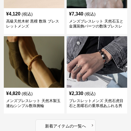
¥
4,120
¥
7,340
(税込)
(税込)
高級天然木材 黒檀 数珠 ブレス
メンズブレスレット 天然石玉と
レットメンズ
金属装飾パーツの数珠ブレスレ
ット
¥
4,820
¥
2,330
(税込)
(税込)
メンズブレスレット 天然木製玉
ブレスレットメンズ 天然石虎目
連ねシンプル数珠腕輪
石と黒曜石の重厚感あふれる男
性用数珠
›
新着アイテムの一覧へ