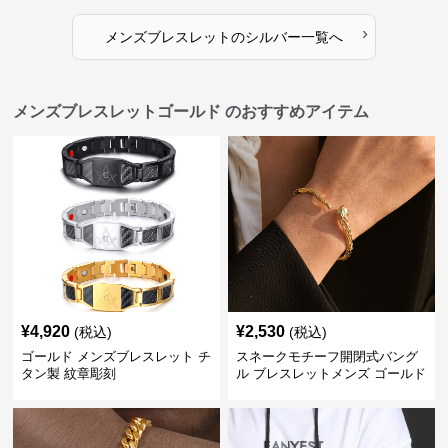
›
メンズブレスレット
の
シルバー
一覧へ
メンズブレスレットゴールド のおすすめアイテム
¥
4,920
¥
2,530
(税込)
(税込)
ゴールド メンズブレスレット チ
スネークモチーフ開閉式バング
タン製 紋章彫刻
ル ブレスレットメンズ ゴールド
(Brass/18KGP)