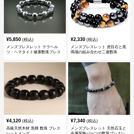
¥
5,850
¥
2,330
(税込)
(税込)
メンズブレスレット テラヘル
メンズブレスレット 虎目石と黒
ツ・ヘマタイト健康数珠ブレス
瑪瑙の組み合わせ二連数珠
レット
¥
4,120
¥
7,340
(税込)
(税込)
高級天然木材 黒檀 数珠 ブレス
メンズブレスレット 天然石玉と
レットメンズ
金属装飾パーツの数珠ブレスレ