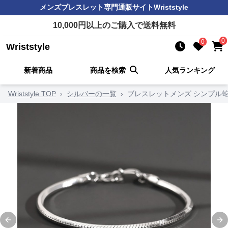
メンズブレスレット
専門通販サイト
Wriststyle
10,000
円以上のご購入で送料無料
0
0
Wriststyle
新着商品
商品を検索
人気ランキング
Wriststyle TOP
›
シルバーの一覧
›
ブレスレットメンズ シンプル
Previous slide
Ne