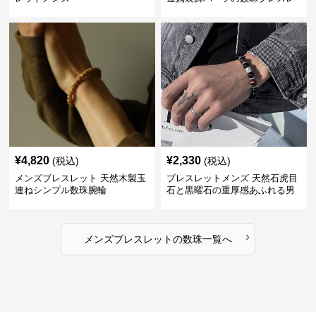
ット
¥
4,820
¥
2,330
(税込)
(税込)
メンズブレスレット 天然木製玉
ブレスレットメンズ 天然石虎目
連ねシンプル数珠腕輪
石と黒曜石の重厚感あふれる男
性用数珠
›
メンズブレスレット
の
数珠
一覧へ