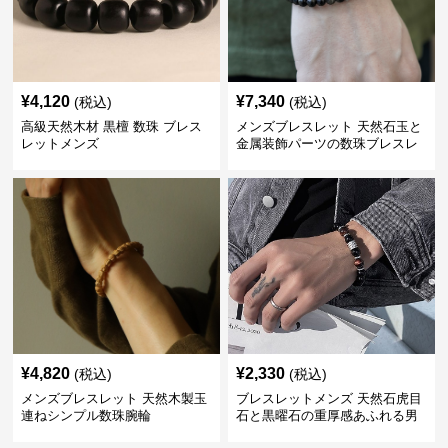
¥
4,120
¥
7,340
(税込)
(税込)
高級天然木材 黒檀 数珠 ブレス
メンズブレスレット 天然石玉と
レットメンズ
金属装飾パーツの数珠ブレスレ
ット
¥
4,820
¥
2,330
(税込)
(税込)
メンズブレスレット 天然木製玉
ブレスレットメンズ 天然石虎目
連ねシンプル数珠腕輪
石と黒曜石の重厚感あふれる男
性用数珠