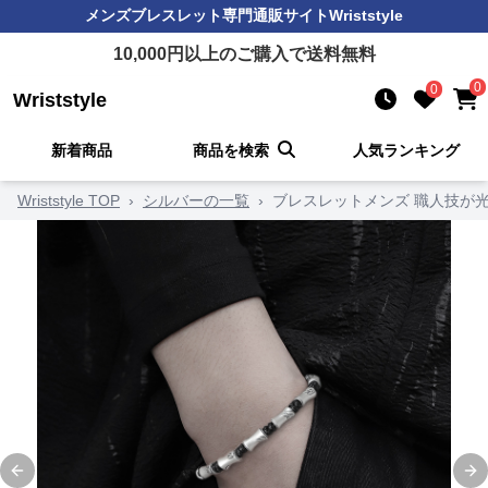
メンズブレスレット
専門通販サイト
Wriststyle
10,000
円以上のご購入で送料無料
0
0
Wriststyle
新着商品
商品を検索
人気ランキング
Wriststyle TOP
›
シルバーの一覧
›
ブレスレットメンズ 職人技が
Previous slide
Ne