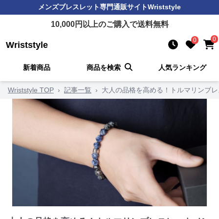
メンズブレスレット
専門通販サイト
Wriststyle
10,000
円以上のご購入で送料無料
0
0
Wriststyle
新着商品
商品を検索
人気ランキング
Wriststyle TOP
›
記事一覧
›
大人の品格を高める！トルマリンブレ