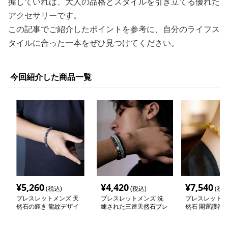
握していれば、大人の品格とスタイルを引き立てる優れた
アクセサリーです。
この記事でご紹介したポイントを参考に、自分のライフス
タイルに合った一本をぜひ見つけてください。
今回紹介した商品一覧
¥
5,260
¥
4,420
¥
7,540
(税込)
(税込)
(税込
ブレスレットメンズ 天
ブレスレットメンズ 洗
ブレスレットメ
然石の輝き 龍紋デザイ
練された三連天然石ブレ
然石 開運護符 
ンブレス
スレット
ット