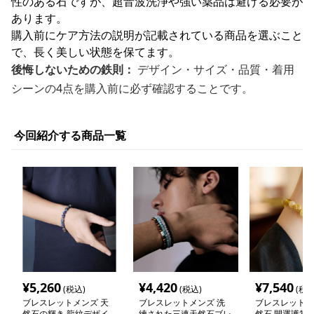
性のある石ですが、超音波洗浄や強い薬品は避ける必要が
あります。
購入前にケア方法の説明が記載されている商品を選ぶこと
で、長く美しい状態を保てます。
後悔しないための鉄則：
デザイン・サイズ・品質・着用
シーンの4点を購入前に必ず確認することです。
今回紹介する商品一覧
¥
5,260
¥
4,420
¥
7,540
(税込)
(税込)
(税込
ブレスレットメンズ 天
ブレスレットメンズ 洗
ブレスレットメ
然石の輝き 龍紋デザイ
練された三連天然石ブレ
然石 開運護符 