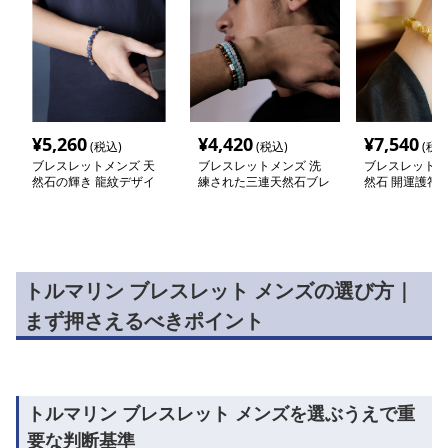
¥
5,260
¥
4,420
¥
7,540
(税込)
(税込)
(税込
ブレスレットメンズ 天
ブレスレットメンズ 洗
ブレスレットメ
然石の輝き 龍紋デザイ
練された三連天然石ブレ
然石 開運護符 
ンブレス
スレット
ット
トルマリン ブレスレット メンズの選び方｜
まず押さえるべきポイント
トルマリン ブレスレット メンズを選ぶうえで重
要な判断基準