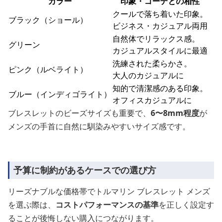
カラー
印象・コーデとの相性
クールで落ち着いた印象。
ブラック（ショール）
ビジネス・カジュアル両用
自然体でリラックス感。
グリーン
カジュアルスタイルに最適
洗練された柔らかさ。
ピンク（ルベライト）
大人のカジュアルに
知的で清潔感のある印象。
ブルー（インディゴライト）
オフィスカジュアルに
ブレスレットのビーズサイズも重要で、
6〜8mm程度
が
メンズの手首に自然に馴染みやすいサイズ感です。
予算に制約があるケースでの選び方
リーズナブルな価格帯でトルマリン ブレスレット メンズ
を選ぶ際は、
コストパフォーマンスの基準
を正しく設定す
ることが後悔しない購入につながります。