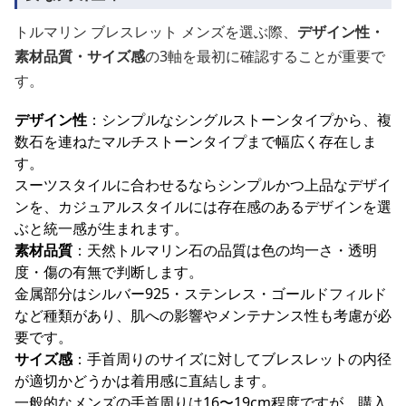
トルマリン ブレスレット メンズを選ぶ際、
デザイン性・
素材品質・サイズ感
の3軸を最初に確認することが重要で
す。
デザイン性
：シンプルなシングルストーンタイプから、複
数石を連ねたマルチストーンタイプまで幅広く存在しま
す。
スーツスタイルに合わせるならシンプルかつ上品なデザイ
ンを、カジュアルスタイルには存在感のあるデザインを選
ぶと統一感が生まれます。
素材品質
：天然トルマリン石の品質は色の均一さ・透明
度・傷の有無で判断します。
金属部分はシルバー925・ステンレス・ゴールドフィルド
など種類があり、肌への影響やメンテナンス性も考慮が必
要です。
サイズ感
：手首周りのサイズに対してブレスレットの内径
が適切かどうかは着用感に直結します。
一般的なメンズの手首周りは16〜19cm程度ですが、購入